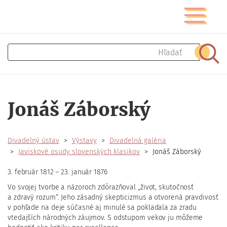
Skočiť
Prepnúť
na
navigáciu
hlavný
obsah
Hľadať
Hľad
Jonáš Záborský
Divadelný ústav
Výstavy
Divadelná galéria
Javiskové osudy slovenských klasikov
Jonáš Záborský
3. február 1812 – 23. január 1876
Vo svojej tvorbe a názoroch zdôrazňoval „život, skutočnosť
a zdravý rozum“. Jeho zásadný skepticizmus a otvorená pravdivosť
v pohľade na deje súčasné aj minulé sa pokladala za zradu
vtedajších národných záujmov. S odstupom vekov ju môžeme