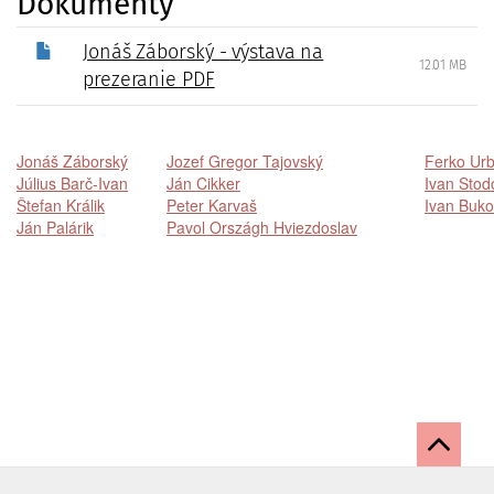
Dokumenty
Jonáš Záborský - výstava na
12.01 MB
prezeranie PDF
Jonáš Záborský
Jozef Gregor Tajovský
Ferko Ur
Július Barč-Ivan
Ján Cikker
Ivan Stod
Štefan Králik
Peter Karvaš
Ivan Buk
Ján Palárik
Pavol Országh Hviezdoslav