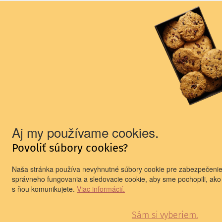
Prihlasujem sa na odber newslettera a oboznámil som
sa so spracúvaním
osobných údajov
PRIHLÁSIŤ SA
.
Aj my používame cookies.
Povoliť súbory cookies?
Naša stránka používa nevyhnutné súbory cookie pre zabezpečeni
správneho fungovania a sledovacie cookie, aby sme pochopili, ako
s ňou komunikujete.
Viac informácií.
Sám si vyberiem.