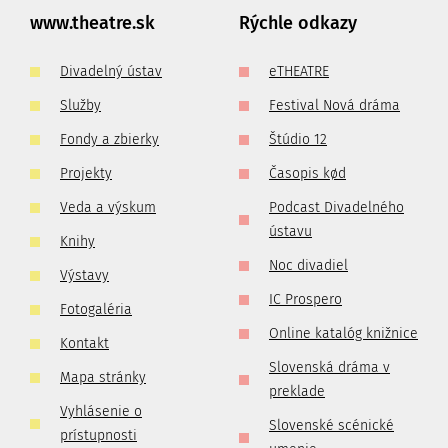
www.theatre.sk
Rýchle odkazy
Divadelný ústav
eTHEATRE
Služby
Festival Nová dráma
Fondy a zbierky
Štúdio 12
Projekty
Časopis kød
Veda a výskum
Podcast Divadelného
ústavu
Knihy
Noc divadiel
Výstavy
IC Prospero
Fotogaléria
Online katalóg knižnice
Kontakt
Slovenská dráma v
Mapa stránky
preklade
Vyhlásenie o
Slovenské scénické
prístupnosti