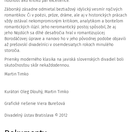
hodnotiť ako kritiku par excellence.
Záborský zásadne odmietal beztiažový idylický vesmír rojčivých
romantikov. Či v poézii, próze, dráme, ale aj v historických prácach
vždy ostával nekompromisným kritikom, analytikom a boriteľom
romantických ilúzií. Jeho neromantický postoj spôsobil, že aj
jeho
Najdúch
sa dlhé desaťročia hral v romantizujúcej
Borodáčovej úprave a nanovo ho v jeho pôvodnej podobe objavili
až prešovskí divadelníci v osemdesiatych rokoch minulého
storočia.
Prieniky moderného klasika na javiská slovenských divadiel boli
skutočnosťou skôr nekaždodennou.
Martin Timko
Kurátori Oleg Dlouhý, Martin Timko
Grafické riešenie Viera Burešová
Divadelný ústav Bratislava © 2012