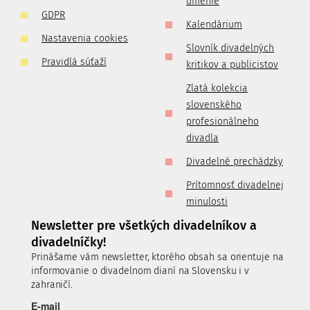
umenie
GDPR
Kalendárium
Nastavenia cookies
Slovník divadelných
Pravidlá súťaží
kritikov a publicistov
Zlatá kolekcia
slovenského
profesionálneho
divadla
Divadelné prechádzky
Prítomnosť divadelnej
minulosti
Newsletter pre všetkých divadelníkov a
divadelníčky!
Prinášame vám newsletter, ktorého obsah sa orientuje na
informovanie o divadelnom dianí na Slovensku i v
zahraničí.
E-mail