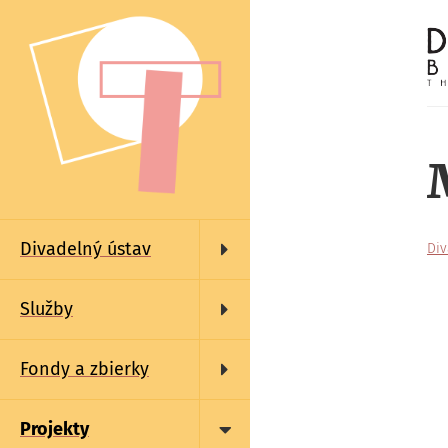
Skočiť
na
hlavný
obsah
Main
navigation
Divadelný ústav
Div
Služby
Fondy a zbierky
Projekty