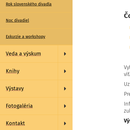
Rok slovenského divadla
Č
Noc divadiel
Exkurzie a workshopy
Veda a výskum
Vy
Knihy
ví
Uz
Výstavy
Pr
In
Fotogaléria
zu
Vý
Kontakt