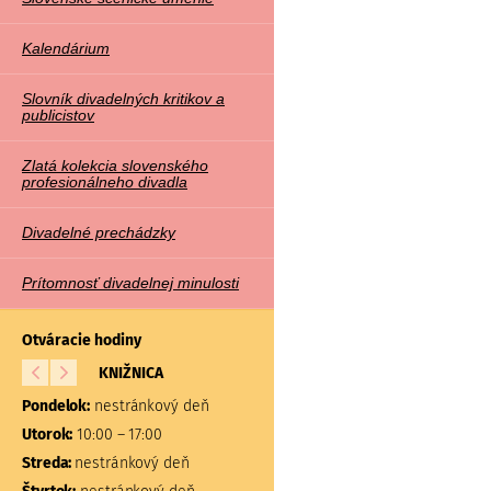
Kalendárium
Slovník divadelných kritikov a
publicistov
Zlatá kolekcia slovenského
profesionálneho divadla
Divadelné prechádzky
Prítomnosť divadelnej minulosti
Otváracie hodiny
KNIŽNICA
BÁDATEĽŇA A
ŠTUDOVŇA
Pondelok:
nestránkový deň
Pondelok:
nestránkový d
Utorok:
10:00 – 17:00
Utorok:
nestránkový deň
Streda:
nestránkový deň
Streda:
nestránkový deň