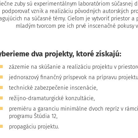
iečne zuby sú experimentálnym laboratóriom súčasnej drá
e podporovať vznik a realizáciu pôvodných autorských pr
agujúcich na súčasné témy. Cieľom je vytvoriť priestor 
mladým tvorcom pre ich prvé inscenačné pokusy v
yberieme dva projekty, ktoré získajú:
zázemie na skúšanie a realizáciu projektu v priestor
jednorazový finančný príspevok na prípravu projektu
technické zabezpečenie inscenácie,
režijno-dramaturgické konzultácie,
premiéru a garanciu minimálne dvoch repríz v rám
programu Štúdia 12,
propagáciu projektu.