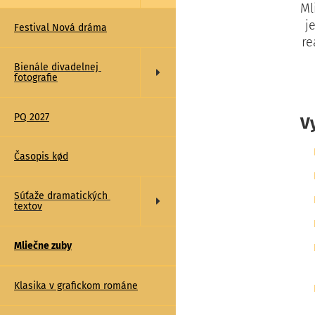
Ml
j
Festival Nová dráma
re
Bienále divadelnej 
fotografie
PQ 2027
V
Časopis kød
Súťaže dramatických 
textov
Mliečne zuby
Klasika v grafickom románe