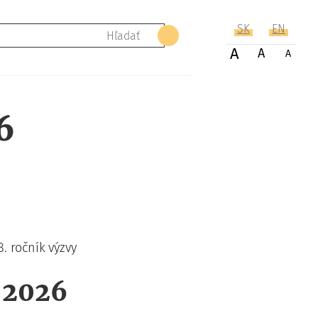
SK
EN
Hľadať
A
A
A
6
8. ročník výzvy
 2026