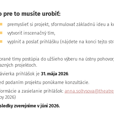
o pre to musíte urobiť:
premyslieť si projekt, sformulovať základnú ideu a k
vytvoriť inscenačný tím,
vyplniť a poslať prihlášku (nájdete na konci tejto str
brané tímy postúpia do užšieho výberu na ústny pohovor
ťazných projektoch.
ávierka prihlášok je
31. mája 2026
.
ed podaním projektu ponúkame konzultácie.
formácie a zasielanie prihlášok:
anna.soltysova@theatre
by 2026)
sledky zverejníme v júni 2026.