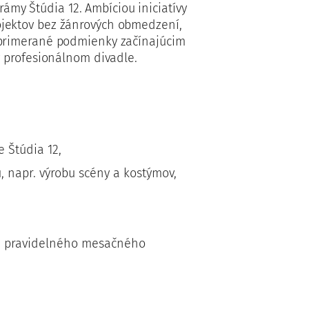
my Štúdia 12. Ambíciou iniciatívy
ojektov bez žánrových obmedzení,
a primerané podmienky začínajúcim
 profesionálnom divadle.
e Štúdia 12,
, napr. výrobu scény a kostýmov,
ci pravidelného mesačného