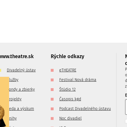
Štvrtok:
10:30
–
15:00
Piatok:
zatvorené
0
je možné
imo
ade
www.theatre.sk
Rýchle odkazy
m na:
P
Divadelný ústav
eTHEATRE
o
Služby
Festival Nová dráma
d
z
Fondy a zbierky
Štúdio 12
E
Projekty
Časopis kød
Veda a výskum
Podcast Divadelného ústavu
Knihy
Noc divadiel