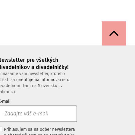
Newsletter pre všetkých
divadelníkov a divadelníčky!
rinášame vám newsletter, ktorého
bsah sa orientuje na informovanie o
ivadelnom dianí na Slovensku i v
ahraničí.
-mail
Prihlasujem sa na odber newslettera