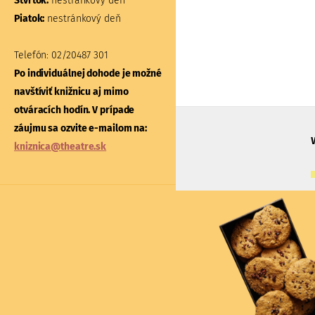
Štvrtok:
nestránkový deň
Štvrtok:
nestránkový deň
Piatok:
nestránkový deň
Piatok:
nestránkový deň
Telefón:
02/20487 301
Telefón:
02/20487 304, 31
Po individuálnej dohode je možné
Po individuálnej dohode 
navštíviť knižnicu aj mimo
navštíviť bádateľňu aj m
otváracích hodín. V prípade
otváracích hodín. V príp
záujmu sa ozvite e-mailom na:
záujmu sa ozvite e-mailo
kniznica@theatre.sk
badatelna@theatre.sk
Divadelný ústav
Oddelenie riaditeľky
Jakubovo nám. 12, 813 57 Bratislava 1
+421/2/20487 102, 103
du@theatre.sk