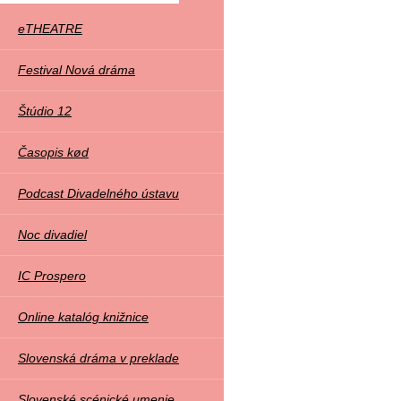
Rychle
eTHEATRE
linky
Festival Nová dráma
Štúdio 12
Časopis kød
Podcast Divadelného ústavu
Noc divadiel
IC Prospero
Online katalóg knižnice
Slovenská dráma v preklade
Slovenské scénické umenie