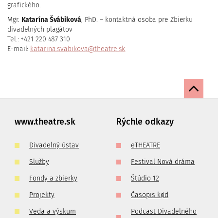
grafického.
Mgr.
Katarína Švábiková
, PhD. – kontaktná osoba pre Zbierku
divadelných plagátov
Tel.: +421 220 487 310
E-mail:
katarina.svabikova@theatre.sk
www.theatre.sk
Rýchle odkazy
Divadelný ústav
eTHEATRE
Služby
Festival Nová dráma
Fondy a zbierky
Štúdio 12
Projekty
Časopis kød
Veda a výskum
Podcast Divadelného