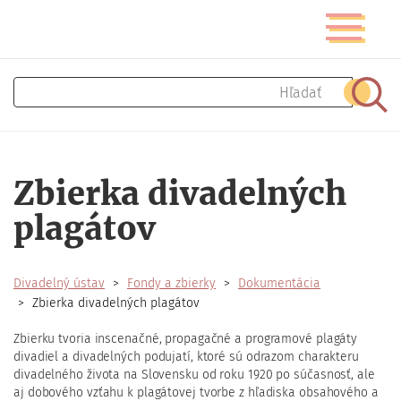
Skočiť
Prepnúť
na
navigáciu
hlavný
obsah
Hľadať
Hľad
Zbierka divadelných
plagátov
Divadelný ústav
Fondy a zbierky
Dokumentácia
Zbierka divadelných plagátov
Zbierku tvoria inscenačné, propagačné a programové plagáty
divadiel a divadelných podujatí, ktoré sú odrazom charakteru
divadelného života na Slovensku od roku 1920 po súčasnosť, ale
aj dobového vzťahu k plagátovej tvorbe z hľadiska obsahového a