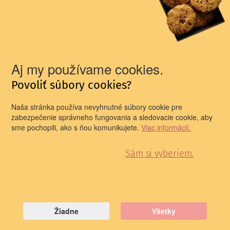
Divadelné prechádzky
Prítomnosť divadelnej
minulosti
Newsletter pre všetkých divadelníkov a
Aj my používame cookies.
divadelníčky!
Prinášame vám newsletter, ktorého obsah sa orientuje na
Povoliť súbory cookies?
informovanie o divadelnom dianí na Slovensku i v
zahraničí.
Naša stránka používa nevyhnutné súbory cookie pre
E-mail
zabezpečenie správneho fungovania a sledovacie cookie, aby
sme pochopili, ako s ňou komunikujete.
Viac informácií.
Sám si vyberiem.
Prihlasujem sa na odber newslettera a oboznámil som
sa so spracúvaním
osobných údajov
PRIHLÁSIŤ SA
Žiadne
Všetky