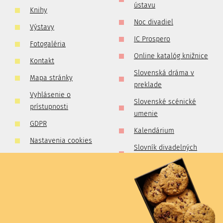
ústavu
Knihy
Noc divadiel
Výstavy
IC Prospero
Fotogaléria
Online katalóg knižnice
Kontakt
Slovenská dráma v
Mapa stránky
preklade
Vyhlásenie o
Slovenské scénické
prístupnosti
umenie
GDPR
Kalendárium
Nastavenia cookies
Slovník divadelných
Pravidlá súťaží
kritikov a publicistov
Zlatá kolekcia
slovenského
profesionálneho
divadla