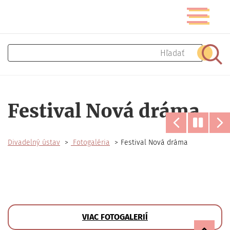
Skočiť
Prepnúť
na
navigáciu
hlavný
obsah
Hľadať
Hľad
Festival Nová dráma
Divadelný ústav
Fotogaléria
Festival Nová dráma
VIAC FOTOGALERIÍ