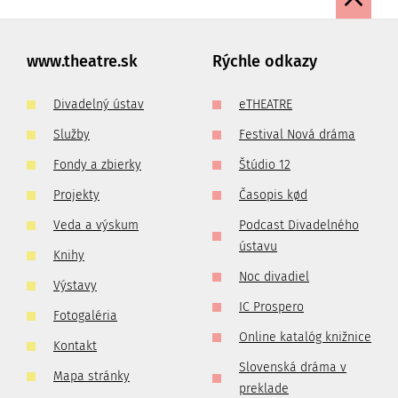
www.theatre.sk
Rýchle odkazy
Divadelný ústav
eTHEATRE
Služby
Festival Nová dráma
Fondy a zbierky
Štúdio 12
Projekty
Časopis kød
Veda a výskum
Podcast Divadelného
ústavu
Knihy
Noc divadiel
Výstavy
IC Prospero
Fotogaléria
Online katalóg knižnice
Kontakt
Slovenská dráma v
Mapa stránky
preklade