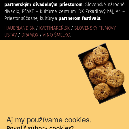
partnerským divadelným priestorom
: Slovenské národné
divadlo, P*AKT – Kultúrne centrum, DK Zrkadlový háj, A4 –
Priestor súčasnej kultúry a
partnerom festivalu
:
HAUERLAND.SK
/
KVETINÁREŇ.SK
/
SLOVENSKÝ FILMOVÝ
ÚSTAV
/
DRAMOX
/
VÍNO ŠMELKO
.
Poďakovanie patrí i
mediálnym partnerom
21. ročníka
festivalu Nová dráma/New Drama:
STVR – RÁDIO
DEVÍN
/
TASR
/
PRAVDA
/
PLAN.ART
/
IN.BA
/
BRATISLAVSKÉ
NOVINY
/
ART & HISTORY MAGAZINE
/
KøD – KONKRÉTNE ø
DIVADLE
/
GREGI.NET
/
CITYLIFE.SK
.
1/7
Aj my používame cookies.
Povoliť súbory cookies?