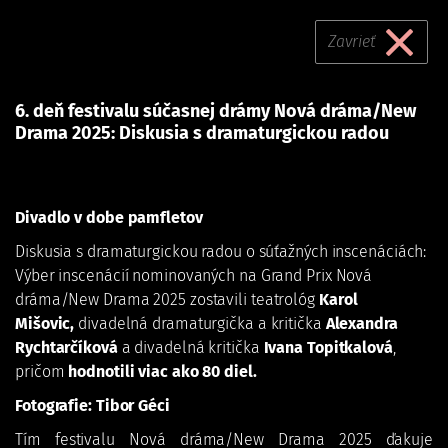
6. deň festivalu
Skočiť
na
Zavrieť
súčasnej drámy Nová
hlavný
obsah
dráma/New Drama
6. deň festivalu súčasnej drámy Nová dráma/New
2025: Diskusia s
Drama 2025: Diskusia s dramaturgickou radou
dramaturgickou radou
So, 17. 05. 2025 - 12:00
Divadlo v dobe pamfletov
Divadelný ústav
Diskusia s dramaturgickou radou o súťažných inscenáciách:
6. deň festivalu súčasnej drámy Nová dráma/New Drama
Výber inscenácií nominovaných na Grand Prix Nová
2025: Diskusia s dramaturgickou radou
dráma/New Drama 2025 zostavili teatrológ
Karol
Mišovic,
divadelná dramaturgička a kritička
Alexandra
Rychtarčíková
a divadelná kritička
Ivana Topitkalová
,
pričom
hodnotili viac ako 80 diel.
Fotografie: Tibor Géci
Tím festivalu Nová dráma/New Drama 2025 ďakuje