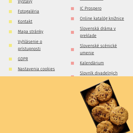
Výstavy
IC Prospero
Fotogaléria
Online katalóg knižnice
Kontakt
Slovenská dráma v
Mapa stránky
preklade
Vyhlásenie o
Slovenské scénické
prístupnosti
umenie
GDPR
Kalendárium
Nastavenia cookies
Slovník divadelných
Pravidlá súťaží
kritikov a publicistov
Zlatá kolekcia
slovenského
profesionálneho
divadla
Divadelné prechádzky
Prítomnosť divadelnej