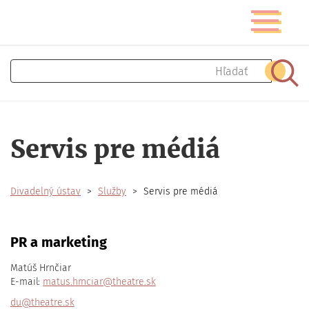
Skočiť
Prepnúť
na
navigáciu
hlavný
obsah
Hľadať
Hľad
Servis pre médiá
Divadelný ústav
Služby
Servis pre médiá
PR a marketing
Matúš Hrnčiar
E-mail:
matus.hrnciar@theatre.sk
du@theatre.sk