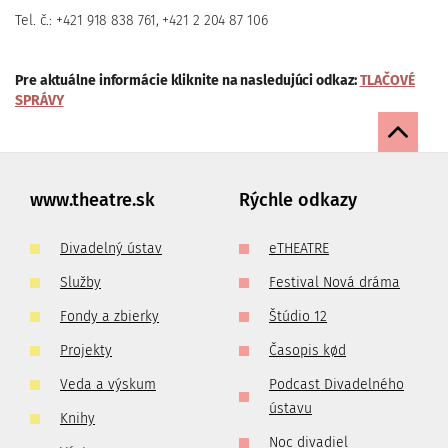
Tel. č.: +421
918 838 761, +421 2 204 87 106
Pre aktuálne informácie kliknite na nasledujúci odkaz:
TLAČOVÉ
SPRÁVY
www.theatre.sk
Rýchle odkazy
Divadelný ústav
eTHEATRE
Služby
Festival Nová dráma
Fondy a zbierky
Štúdio 12
Projekty
Časopis kød
Veda a výskum
Podcast Divadelného
ústavu
Knihy
Noc divadiel