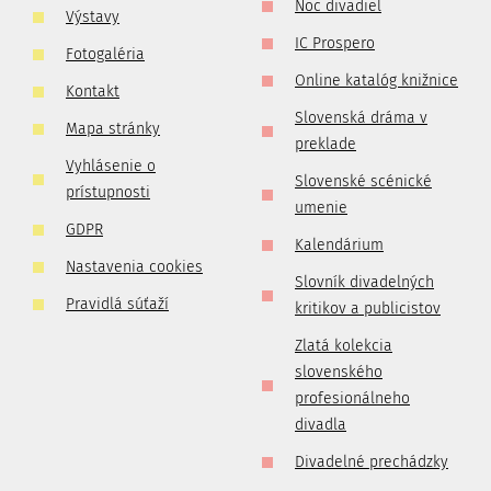
Noc divadiel
Výstavy
IC Prospero
Fotogaléria
Online katalóg knižnice
Kontakt
Slovenská dráma v
Mapa stránky
preklade
Vyhlásenie o
Slovenské scénické
prístupnosti
umenie
GDPR
Kalendárium
Nastavenia cookies
Slovník divadelných
Pravidlá súťaží
kritikov a publicistov
Zlatá kolekcia
slovenského
profesionálneho
divadla
Divadelné prechádzky