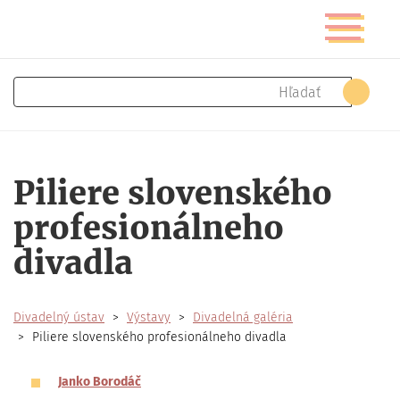
Skočiť
Prepnúť
na
navigáciu
hlavný
obsah
Hľadať
Hľad
Piliere slovenského
profesionálneho
divadla
Divadelný ústav
Výstavy
Divadelná galéria
Piliere slovenského profesionálneho divadla
Janko Borodáč