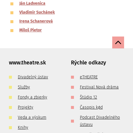
Ján Ladvenica
Vladimír Suchánek
Irena Schanerová
Miloš Pietor
www.theatre.sk
Rýchle odkazy
Divadelný ústav
eTHEATRE
Služby
Festival Nová dráma
Fondy a zbierky
Štúdio 12
Projekty
Časopis kød
Veda a výskum
Podcast Divadelného
ústavu
Knihy