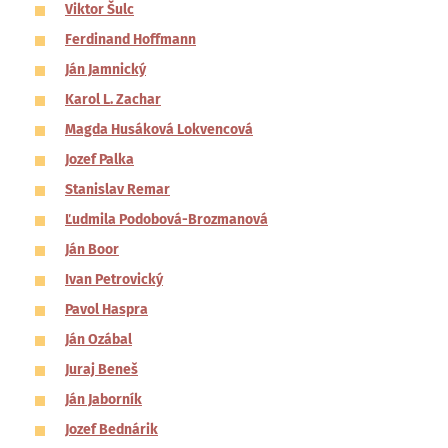
Viktor Šulc
Ferdinand Hoffmann
Ján Jamnický
Karol L. Zachar
Magda Husáková Lokvencová
Jozef Palka
Stanislav Remar
Ľudmila Podobová-Brozmanová
Ján Boor
Ivan Petrovický
Pavol Haspra
Ján Ozábal
Juraj Beneš
Ján Jaborník
Jozef Bednárik