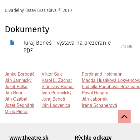
Divadelný ústav Bratislava © 2010
Dokumenty
Juraj Beneš - výstava na prezeranie
7.42 MB
PDF
Janko Borodáč
Viktor Šulc
Ferdinand Hoffmann
Ján Jamnický
Karol L. Zachar
Magda Husáková Lokvencov
Jozef Palka
Stanislav Remar
Ľudmila Podobová-Brozman
Ján Boor
Ivan Petrovický
Pavol Haspra
Ján Ozábal
Juraj Beneš
Ján Jaborník
Jozef Bednárik
Ján Ladvenica
Irena Schanerová
Miloš Pietor
www.theatre.sk
Rýchle odkazy