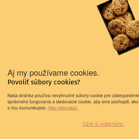
Prihlasujem sa na odber newslettera a oboznámil som
sa so spracúvaním
osobných údajov
PRIHLÁSIŤ SA
.
Aj my používame cookies.
Povoliť súbory cookies?
Naša stránka používa nevyhnutné súbory cookie pre zabezpečeni
správneho fungovania a sledovacie cookie, aby sme pochopili, ako
s ňou komunikujete.
Viac informácií.
Sám si vyberiem.