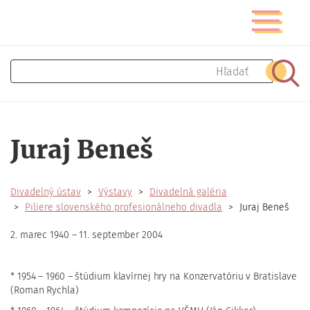
Skočiť
Prepnúť
na
navigáciu
hlavný
obsah
Hľadať
Hľad
Juraj Beneš
Divadelný ústav
Výstavy
Divadelná galéria
Piliere slovenského profesionálneho divadla
Juraj Beneš
2. marec 1940 – 11. september 2004
* 1954 – 1960 – štúdium klavírnej hry na Konzervatóriu v Bratislave
(Roman Rychla)