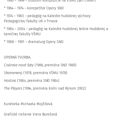
* 1960 – 1964 – štúdium kompozície na VŠMU (Ján Cikker)
* 1964 – 1974 – korepetítor Opery SND
* 1974 – 1983 – pedagóg na Katedre hudobnej výchovy
Pedagogickej fakulty UK v Trnave
* 1984 – 2004 – pedagóg na Katedre hudobnej teórie Hudobnej a
tanečnej fakulty VŠMU
* 1988 – 1991 – dramaturg Opery SND
OPERNÁ TVORBA:
Cisárove nové šaty
(1966, premiéra SND 1969)
Skamenený
(1978, premiéra VŠMU 1978)
Hostina
(1984, premiéra SND 1984)
The Players
(1994, premiéra Kolín nad Rýnom 2002)
Kurátorka Michaela Mojžišová
Grafické riešenie Viera Burešová