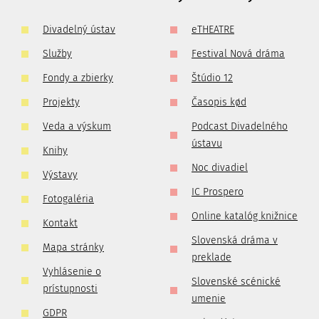
Divadelný ústav
eTHEATRE
Služby
Festival Nová dráma
Fondy a zbierky
Štúdio 12
Projekty
Časopis kød
Veda a výskum
Podcast Divadelného
ústavu
Knihy
Noc divadiel
Výstavy
IC Prospero
Fotogaléria
Online katalóg knižnice
Kontakt
Slovenská dráma v
Mapa stránky
preklade
Vyhlásenie o
Slovenské scénické
prístupnosti
umenie
GDPR