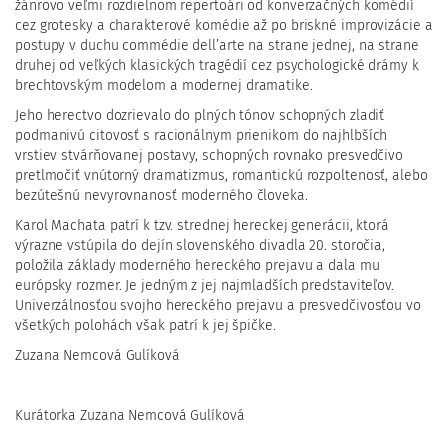
žánrovo veľmi rozdielnom repertoári od konverzačných komédií
cez grotesky a charakterové komédie až po briskné improvizácie a
postupy v duchu commédie dell’arte na strane jednej, na strane
druhej od veľkých klasických tragédií cez psychologické drámy k
brechtovským modelom a modernej dramatike.
Jeho herectvo dozrievalo do plných tónov schopných zladiť
podmanivú citovosť s racionálnym prienikom do najhlbších
vrstiev stvárňovanej postavy, schopných rovnako presvedčivo
pretlmočiť vnútorný dramatizmus, romantickú rozpoltenosť, alebo
bezútešnú nevyrovnanosť moderného človeka.
Karol Machata patrí k tzv. strednej hereckej generácii, ktorá
výrazne vstúpila do dejín slovenského divadla 20. storočia,
položila základy moderného hereckého prejavu a dala mu
európsky rozmer. Je jedným z jej najmladších predstaviteľov.
Univerzálnosťou svojho hereckého prejavu a presvedčivosťou vo
všetkých polohách však patrí k jej špičke.
Zuzana Nemcová Gulíková
Kurátorka Zuzana Nemcová Gulíková