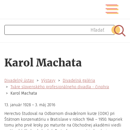
Skočiť
Prepnúť
na
navigáciu
hlavný
obsah
Hľadať
Hľad
Karol Machata
Divadelný ústav
Výstavy
Divadelná galéria
Tváre slovenského profesionálneho divadla - činohra
Karol Machata
13. január 1928 – 3. máj 2016
Herectvo študoval na Odbornom divadelnom kurze (ODK) pri
Štátnom konzervatóriu v Bratislave v rokoch 1948 – 1950. Napriek
tomu jeho prvé kroky po maturite na Obchodnej akadémii viedli