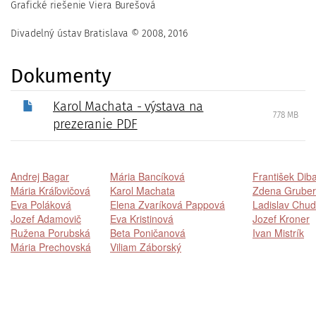
Grafické riešenie Viera Burešová
Divadelný ústav Bratislava © 2008, 2016
Dokumenty
Karol Machata - výstava na
7.78 MB
prezeranie PDF
Andrej Bagar
Mária Bancíková
František Dib
Mária Kráľovičová
Karol Machata
Zdena Grube
Eva Poláková
Elena Zvaríková Pappová
Ladislav Chud
Jozef Adamovič
Eva Kristinová
Jozef Kroner
Ružena Porubská
Beta Poničanová
Ivan Mistrík
Mária Prechovská
Viliam Záborský