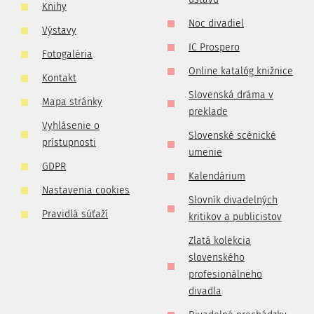
Knihy
Noc divadiel
Výstavy
IC Prospero
Fotogaléria
Online katalóg knižnice
Kontakt
Slovenská dráma v
Mapa stránky
preklade
Vyhlásenie o
Slovenské scénické
prístupnosti
umenie
GDPR
Kalendárium
Nastavenia cookies
Slovník divadelných
Pravidlá súťaží
kritikov a publicistov
Zlatá kolekcia
slovenského
profesionálneho
divadla