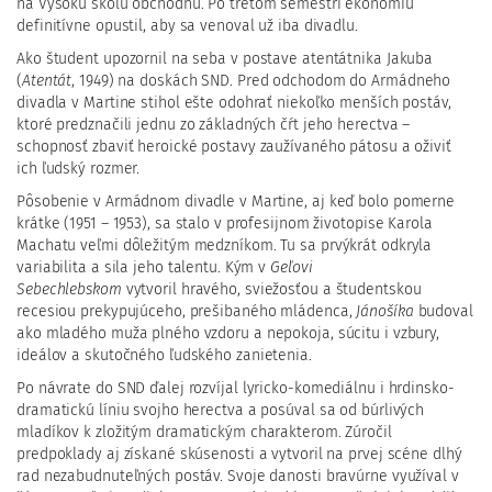
na Vysokú školu obchodnú. Po treťom semestri ekonómiu
definitívne opustil, aby sa venoval už iba divadlu.
Ako študent upozornil na seba v postave atentátnika Jakuba
(
Atentát
, 1949) na doskách SND. Pred odchodom do Armádneho
divadla v Martine stihol ešte odohrať niekoľko menších postáv,
ktoré predznačili jednu zo základných čŕt jeho herectva –
schopnosť zbaviť heroické postavy zaužívaného pátosu a oživiť
ich ľudský rozmer.
Pôsobenie v Armádnom divadle v Martine, aj keď bolo pomerne
krátke (1951 – 1953), sa stalo v profesijnom životopise Karola
Machatu veľmi dôležitým medzníkom. Tu sa prvýkrát odkryla
variabilita a sila jeho talentu. Kým v
Geľovi
Sebechlebskom
vytvoril hravého, sviežosťou a študentskou
recesiou prekypujúceho, prešibaného mládenca,
Jánošíka
budoval
ako mladého muža plného vzdoru a nepokoja, súcitu i vzbury,
ideálov a skutočného ľudského zanietenia.
Po návrate do SND ďalej rozvíjal lyricko-komediálnu i hrdinsko-
dramatickú líniu svojho herectva a posúval sa od búrlivých
mladíkov k zložitým dramatickým charakterom. Zúročil
predpoklady aj získané skúsenosti a vytvoril na prvej scéne dlhý
rad nezabudnuteľných postáv. Svoje danosti bravúrne využíval v