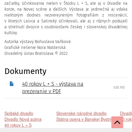
začiatky, účinkovania nielen v Štúdiu L + S, ale aj v Divadle na
korze, na Novej scéne a ďalších. Výstava je jedinečná aj vďaka
niektorým dodnes nezverejneným fotografiám z inscenácií,
v ktorých Lasica a Satinský účinkovali, ale aj z rôznych podujatí
a stretnutí dvojice s osobnosťami českej i slovenskej divadelnej
kultúry.
Autorka výstavy Bohuslava Vaňková
Grafické riešenie Nora Nosterská
Divadelný ústav Bratislava © 2022
Dokumenty
40 rokov L + S - výstava na
6.88 MB
prezeranie v PDF
Spišské divadlo
Slovenské národné divadlo
Divad
Divadlo Nová scéna
Štátna opera v Banskej Bystrici
20 rok
40 rokov L + S