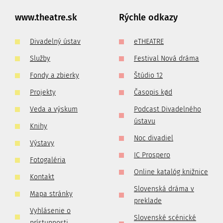
www.theatre.sk
Rýchle odkazy
Divadelný ústav
eTHEATRE
Služby
Festival Nová dráma
Fondy a zbierky
Štúdio 12
Projekty
Časopis kød
Veda a výskum
Podcast Divadelného
ústavu
Knihy
Noc divadiel
Výstavy
IC Prospero
Fotogaléria
Online katalóg knižnice
Kontakt
Slovenská dráma v
Mapa stránky
preklade
Vyhlásenie o
Slovenské scénické
prístupnosti