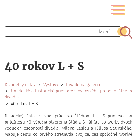
Skočiť
Prepnúť
na
navigáciu
hlavný
obsah
Hľadať
Hľad
40 rokov L + S
Divadelný ústav
Výstavy
Divadelná galéria
Umelecké a historické priestory slovenského profesionálneho
divadla
40 rokov L + S
Divadelný ústav v spolupráci so Štúdiom L + S priniesol pri
príležitosti 40. výročia otvorenia Štúdia S náhľad do tvorby dvoch
vedúcich osobností divadla, Milana Lasicu a Júliusa Satinského.
Mapuje cestu od prvého stretnutia dvojice, cez spoločné tvorivé