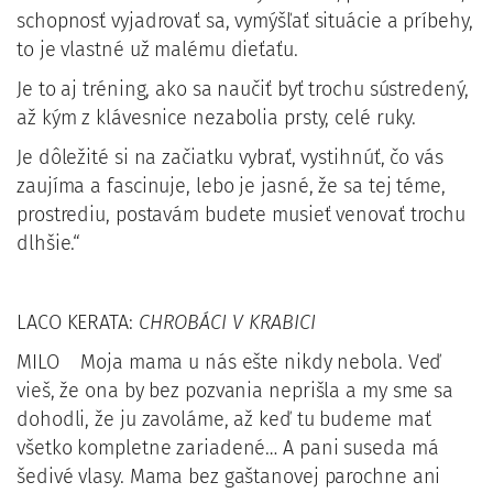
schopnosť vyjadrovať sa, vymýšľať situácie a príbehy,
to je vlastné už malému dieťaťu.
Je to aj tréning, ako sa naučiť byť trochu sústredený,
až kým z klávesnice nezabolia prsty, celé ruky.
Je dôležité si na začiatku vybrať, vystihnúť, čo vás
zaujíma a fascinuje, lebo je jasné, že sa tej téme,
prostrediu, postavám budete musieť venovať trochu
dlhšie.“
LACO KERATA:
CHROBÁCI V KRABICI
MILO Moja mama u nás ešte nikdy nebola. Veď
vieš, že ona by bez pozvania neprišla a my sme sa
dohodli, že ju zavoláme, až keď tu budeme mať
všetko kompletne zariadené… A pani suseda má
šedivé vlasy. Mama bez gaštanovej parochne ani