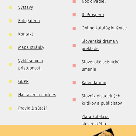
Noc divadiel
Výstavy
IC Prospero
Fotogaléria
Online katalóg knižnice
Kontakt
Slovenská dráma v
Mapa stránky
preklade
Vyhlásenie o
Slovenské scénické
prístupnosti
umenie
GDPR
Kalendárium
Nastavenia cookies
Slovník divadelných
kritikov a publicistov
Pravidlá súťaží
Zlatá kolekcia
slovenského
profesionálneho