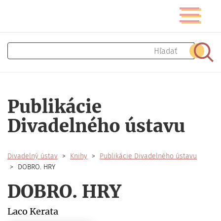
Skočiť
Prepnúť
na
navigáciu
hlavný
obsah
Hľadať
Hľad
Publikácie
Divadelného ústavu
Divadelný ústav
Knihy
Publikácie Divadelného ústavu
DOBRO. HRY
DOBRO. HRY
Laco Kerata