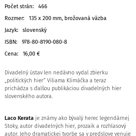
Počet strán
466
Rozmer
135 x 200 mm, brožovaná väzba
Jazyk
slovenský
ISBN
978-80-8190-080-8
Cena
16,00 €
Divadelný ústav len nedávno vydal zbierku
„politických hier“ Viliama Klimáčka a teraz
prichádza s ďalšou publikáciou divadelných hier
slovenského autora.
Laco Kerata
je známy ako bývalý herec legendárnej
Stoky, autor divadelných hier, prozaik a rozhlasový
autor. Jeho dramatickej tvorbe sa v predslove venuje