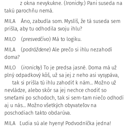
z okna nevykukne. (
Ironicky.
) Pani suseda na
takú parochňu nemá.
MILA Áno, zabudla som. Myslíš, že tá suseda sem
prišla, aby tu odhodila svoju ihlu?
MILO (
presvedčivo
) Má to logiku.
MILA (
podráždene
) Ale prečo si ihlu nezahodí
doma?
MILO (
ironicky
) To je predsa jasné. Doma má už
plný odpadkový kôš, už sa jej z neho asi vysypáva,
tak si prišla tú ihlu zahodiť k nám… Možno už
nevládze, alebo skôr sa jej nechce chodiť so
smeťami po schodoch, tak si sem-tam niečo odhodí
aj u nás… Možno všetkých obyvateľov na
poschodiach takto obdarúva.
MILA Ľudia sú ale hyeny! Podvodníčka jedna!