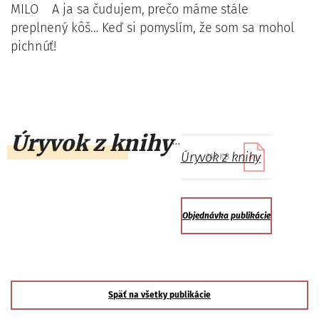
MILO A ja sa čudujem, prečo máme stále
preplnený kôš… Keď si pomyslím, že som sa mohol
pichnúť!
Úryvok z knihy
...
Úryvok z knihy
147 KB
Objednávka publikácie
Späť na všetky publikácie