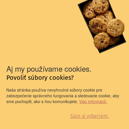
divadla
Divadelné prechádzky
Prítomnosť divadelnej
minulosti
Newsletter pre všetkých divadelníkov a
divadelníčky!
Aj my používame cookies.
Prinášame vám newsletter, ktorého obsah sa orientuje na
Povoliť súbory cookies?
informovanie o divadelnom dianí na Slovensku i v
zahraničí.
Naša stránka používa nevyhnutné súbory cookie pre
E-mail
zabezpečenie správneho fungovania a sledovacie cookie, aby
sme pochopili, ako s ňou komunikujete.
Viac informácií.
Sám si vyberiem.
Prihlasujem sa na odber newslettera a oboznámil som
sa so spracúvaním
osobných údajov