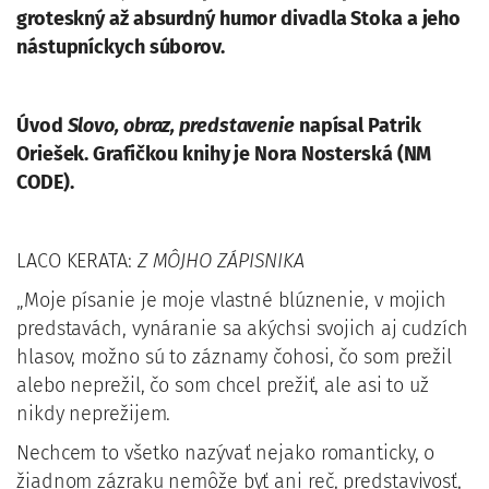
groteskný až absurdný humor divadla Stoka a jeho
nástupníckych súborov.
Úvod
Slovo, obraz, predstavenie
napísal Patrik
Oriešek. Grafičkou knihy je Nora Nosterská (NM
CODE).
LACO KERATA:
Z MÔJHO ZÁPISNIKA
„Moje písanie je moje vlastné blúznenie, v mojich
predstavách, vynáranie sa akýchsi svojich aj cudzích
hlasov, možno sú to záznamy čohosi, čo som prežil
alebo neprežil, čo som chcel prežiť, ale asi to už
nikdy neprežijem.
Nechcem to všetko nazývať nejako romanticky, o
žiadnom zázraku nemôže byť ani reč, predstavivosť,