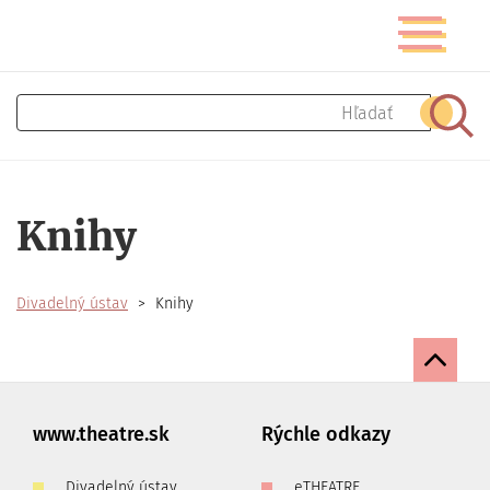
Skočiť
Prepnúť
na
navigáciu
hlavný
obsah
Hľadať
Hľad
Knihy
Divadelný ústav
Knihy
www.theatre.sk
Rýchle odkazy
Divadelný ústav
eTHEATRE