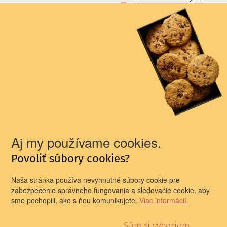
Pravidlá súťaží
kritikov a publicistov
Zlatá kolekcia
slovenského
profesionálneho
divadla
Divadelné prechádzky
Prítomnosť divadelnej
minulosti
Newsletter pre všetkých divadelníkov a
Aj my používame cookies.
divadelníčky!
Prinášame vám newsletter, ktorého obsah sa orientuje na
Povoliť súbory cookies?
informovanie o divadelnom dianí na Slovensku i v
zahraničí.
Naša stránka používa nevyhnutné súbory cookie pre
E-mail
zabezpečenie správneho fungovania a sledovacie cookie, aby
sme pochopili, ako s ňou komunikujete.
Viac informácií.
Sám si vyberiem.