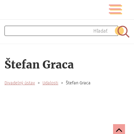
Skočiť
Prepnúť
na
navigáciu
hlavný
obsah
Hľadať
Hľad
Štefan Graca
Divadelný ústav
Udalosti
Štefan Graca