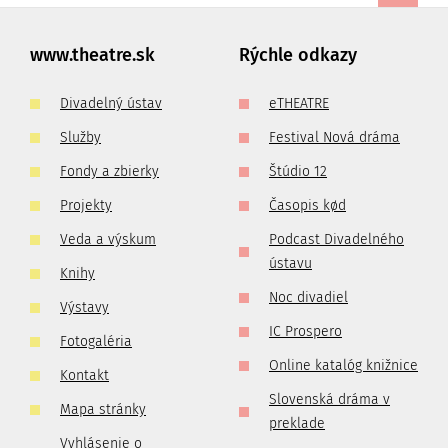
www.theatre.sk
Rýchle odkazy
Divadelný ústav
eTHEATRE
Služby
Festival Nová dráma
Fondy a zbierky
Štúdio 12
Projekty
Časopis kød
Veda a výskum
Podcast Divadelného
ústavu
Knihy
Noc divadiel
Výstavy
IC Prospero
Fotogaléria
Online katalóg knižnice
Kontakt
Slovenská dráma v
Mapa stránky
preklade
Vyhlásenie o