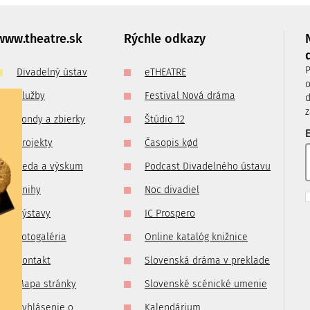
imo
ade
www.theatre.sk
Rýchle odkazy
m na:
P
Divadelný ústav
eTHEATRE
o
Služby
Festival Nová dráma
d
z
Fondy a zbierky
Štúdio 12
E
Projekty
Časopis kød
Veda a výskum
Podcast Divadelného ústavu
Knihy
Noc divadiel
Výstavy
IC Prospero
Fotogaléria
Online katalóg knižnice
Kontakt
Slovenská dráma v preklade
Mapa stránky
Slovenské scénické umenie
Vyhlásenie o
Kalendárium