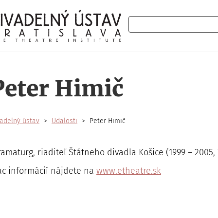
Hľadať
Peter Himič
adelný ústav
Udalosti
Peter Himič
amaturg, riaditeľ Štátneho divadla Košice (1999 – 2005, 2
ac informácií nájdete na
www.etheatre.sk