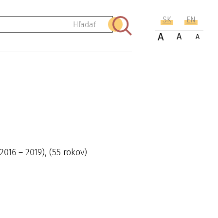
SK
EN
Hľadať
A
A
A
016 – 2019), (55 rokov)