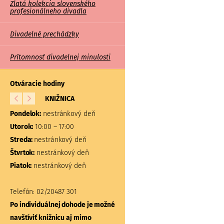
Zlatá kolekcia slovenského
profesionálneho divadla
Divadelné prechádzky
Prítomnosť divadelnej minulosti
Otváracie hodiny
KNIŽNICA
BÁDATEĽŇA A
ŠTUDOVŇA
Pondelok:
nestránkový deň
Pondelok:
nestránkový d
Utorok:
10:00 – 17:00
Utorok:
nestránkový deň
Streda:
nestránkový deň
Streda:
nestránkový deň
Štvrtok:
nestránkový deň
Štvrtok:
nestránkový deň
Piatok:
nestránkový deň
Piatok:
nestránkový deň
Telefón:
02/20487 301
Telefón:
02/20487 304, 31
Po individuálnej dohode je možné
Po individuálnej dohode 
navštíviť knižnicu aj mimo