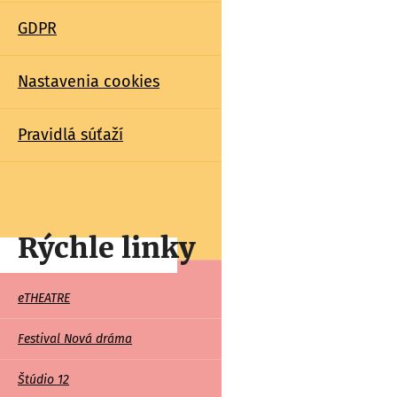
GDPR
Nastavenia cookies
Pravidlá súťaží
Rýchle linky
Rychle
eTHEATRE
linky
Festival Nová dráma
Štúdio 12