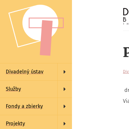
Skočiť
na
hlavný
obsah
Main
navigation
Divadelný ústav
Div
Služby
dr
Vi
Fondy a zbierky
Projekty