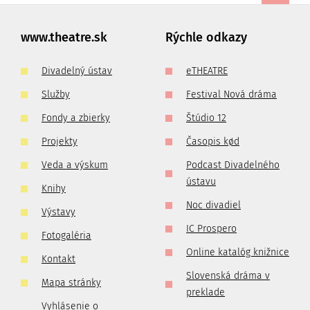
www.theatre.sk
Rýchle odkazy
Divadelný ústav
eTHEATRE
Služby
Festival Nová dráma
Fondy a zbierky
Štúdio 12
Projekty
Časopis kød
Veda a výskum
Podcast Divadelného
ústavu
Knihy
Noc divadiel
Výstavy
IC Prospero
Fotogaléria
Online katalóg knižnice
Kontakt
Slovenská dráma v
Mapa stránky
preklade
Vyhlásenie o