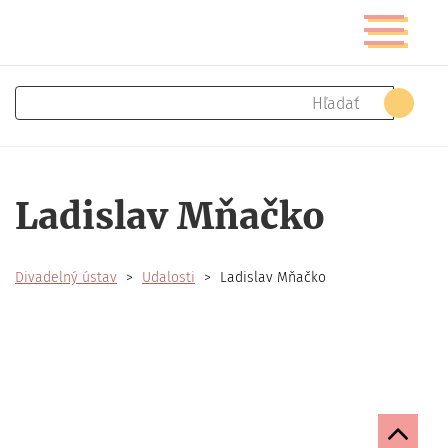
Skočiť
Prepnúť
na
navigáciu
hlavný
obsah
Hľadať
Hľad
Ladislav Mňačko
Divadelný ústav
Udalosti
Ladislav Mňačko