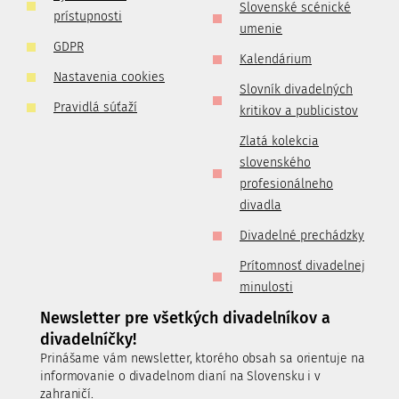
Slovenské scénické
prístupnosti
umenie
GDPR
Kalendárium
Nastavenia cookies
Slovník divadelných
Pravidlá súťaží
kritikov a publicistov
Zlatá kolekcia
slovenského
profesionálneho
divadla
Divadelné prechádzky
Prítomnosť divadelnej
minulosti
Newsletter pre všetkých divadelníkov a
divadelníčky!
Prinášame vám newsletter, ktorého obsah sa orientuje na
informovanie o divadelnom dianí na Slovensku i v
zahraničí.