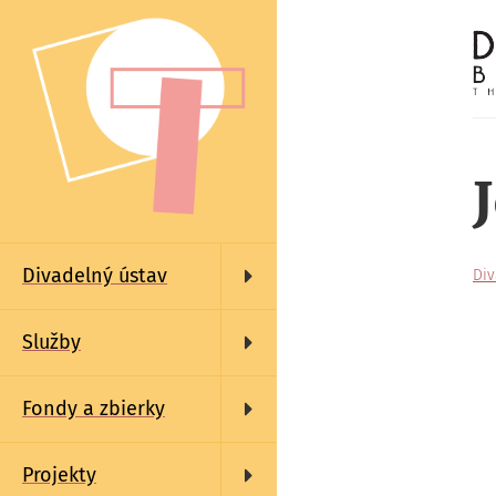
Skočiť
na
hlavný
obsah
Main
navigation
Divadelný ústav
Div
Služby
Fondy a zbierky
Projekty