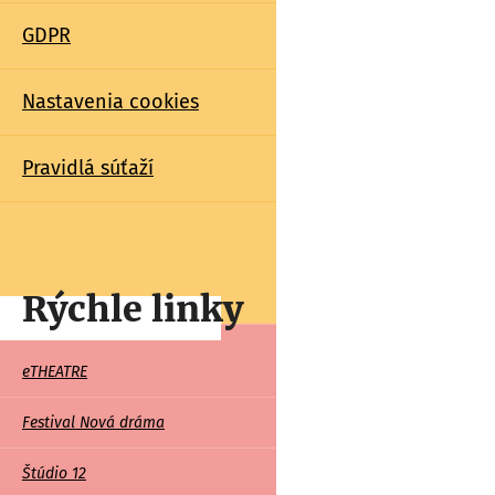
GDPR
Nastavenia cookies
Pravidlá súťaží
Rýchle linky
Rychle
eTHEATRE
linky
Festival Nová dráma
Štúdio 12