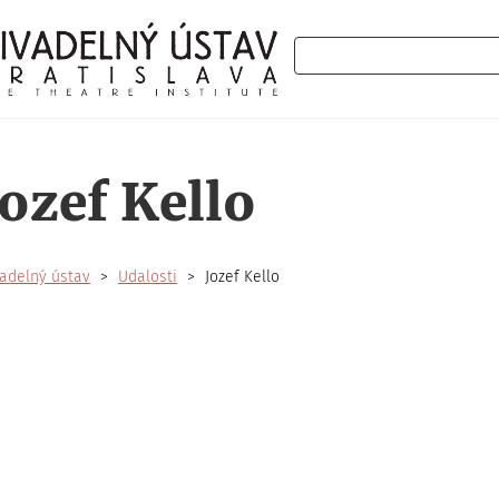
Hľadať
Jozef Kello
adelný ústav
Udalosti
Jozef Kello