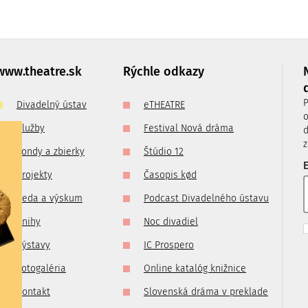
je možné
imo
ade
www.theatre.sk
Rýchle odkazy
m na:
P
Divadelný ústav
eTHEATRE
o
Služby
Festival Nová dráma
d
z
Fondy a zbierky
Štúdio 12
E
Projekty
Časopis kød
Veda a výskum
Podcast Divadelného ústavu
Knihy
Noc divadiel
Výstavy
IC Prospero
Fotogaléria
Online katalóg knižnice
Kontakt
Slovenská dráma v preklade