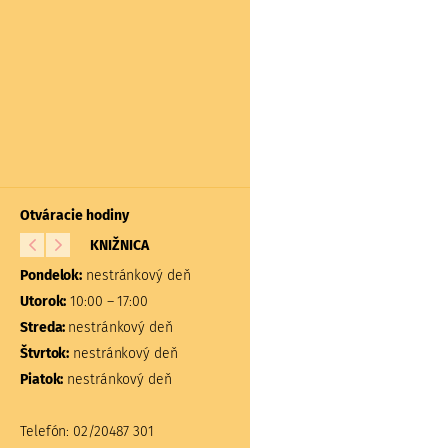
Otváracie hodiny
KNIŽNICA
BÁDATEĽŇA A
ŠTUDOVŇA
Pondelok:
nestránkový deň
Pondelok:
nestránkový d
Utorok:
10:00 – 17:00
Utorok:
nestránkový deň
Streda:
nestránkový deň
Streda:
nestránkový deň
Štvrtok:
nestránkový deň
Štvrtok:
nestránkový deň
Piatok:
nestránkový deň
Piatok:
nestránkový deň
Telefón:
02/20487 301
Telefón:
02/20487 304, 31