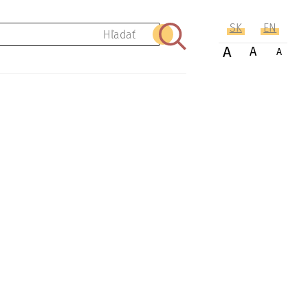
SK
EN
Hľadať
A
A
A