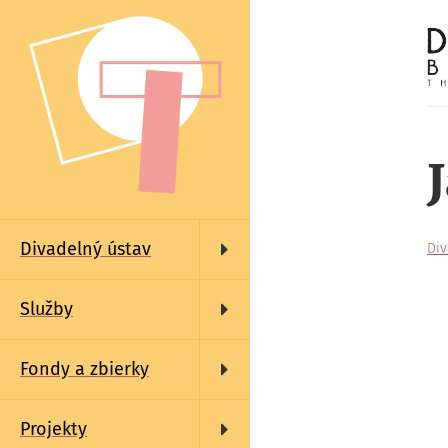
Skočiť
na
hlavný
obsah
Main
navigation
Divadelný ústav
Div
Služby
Fondy a zbierky
Projekty