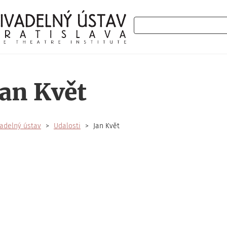
Hľadať
Jan Květ
adelný ústav
Udalosti
Jan Květ