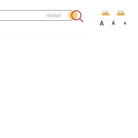
SK
EN
Hľadať
A
A
A