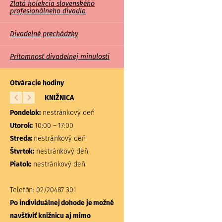
Zlatá kolekcia slovenského
profesionálneho divadla
Divadelné prechádzky
Prítomnosť divadelnej minulosti
Otváracie hodiny
KNIŽNICA
BÁDATEĽŇA A
ŠTUDOVŇA
Pondelok:
nestránkový deň
Pondelok:
nestránkový d
Utorok:
10:00 – 17:00
Utorok:
nestránkový deň
Streda:
nestránkový deň
Streda:
nestránkový deň
Štvrtok:
nestránkový deň
Štvrtok:
nestránkový deň
Piatok:
nestránkový deň
Piatok:
nestránkový deň
Telefón:
02/20487 301
Telefón:
02/20487 304, 31
Po individuálnej dohode je možné
Po individuálnej dohode 
navštíviť knižnicu aj mimo