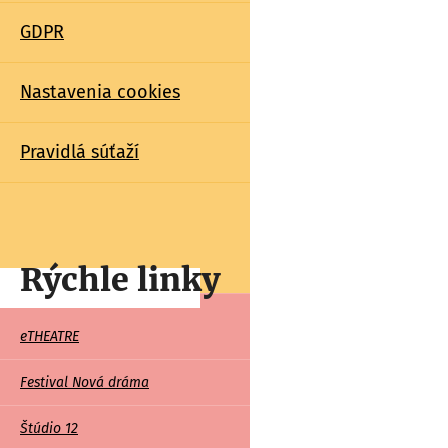
GDPR
Nastavenia cookies
Pravidlá súťaží
Rýchle linky
Rychle
eTHEATRE
linky
Festival Nová dráma
Štúdio 12