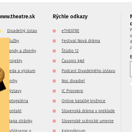
imo
ade
www.theatre.sk
Rýchle odkazy
m na:
P
Divadelný ústav
eTHEATRE
o
Služby
Festival Nová dráma
d
z
Fondy a zbierky
Štúdio 12
E
Projekty
Časopis kød
Veda a výskum
Podcast Divadelného ústavu
Knihy
Noc divadiel
Výstavy
IC Prospero
Fotogaléria
Online katalóg knižnice
Kontakt
Slovenská dráma v preklade
Mapa stránky
Slovenské scénické umenie
Vyhlásenie o
Kalendárium