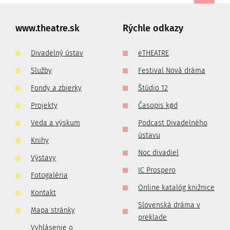
www.theatre.sk
Rýchle odkazy
Divadelný ústav
eTHEATRE
Služby
Festival Nová dráma
Fondy a zbierky
Štúdio 12
Projekty
Časopis kød
Veda a výskum
Podcast Divadelného
ústavu
Knihy
Noc divadiel
Výstavy
IC Prospero
Fotogaléria
Online katalóg knižnice
Kontakt
Slovenská dráma v
Mapa stránky
preklade
Vyhlásenie o