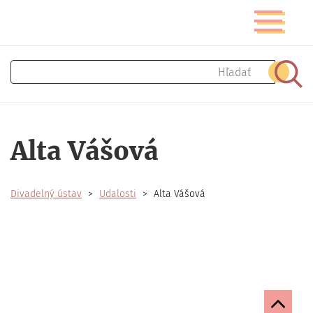
Skočiť
Prepnúť
na
navigáciu
hlavný
obsah
Hľadať
Hľad
Alta Vášová
Divadelný ústav
Udalosti
Alta Vášová