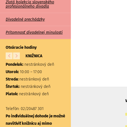
Zlatá kolekcia slovenského
profesionálneho divadla
Divadelné prechádzky
Prítomnosť divadelnej minulosti
Otváracie hodiny
KNIŽNICA
BÁDATEĽŇA A
ŠTUDOVŇA
Pondelok:
nestránkový deň
Pondelok:
nestránkový d
Utorok:
10:00 – 17:00
Utorok:
nestránkový deň
Streda:
nestránkový deň
Streda:
nestránkový deň
Štvrtok:
nestránkový deň
Štvrtok:
nestránkový deň
Piatok:
nestránkový deň
Piatok:
nestránkový deň
Telefón:
02/20487 301
Telefón:
02/20487 304, 31
Po individuálnej dohode je možné
Po individuálnej dohode 
navštíviť knižnicu aj mimo