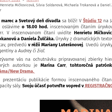
adelný ústav
Novinky
Henrieta Mičkovicová, Silvia Soldanová, Michaela Trokanová a Daniel 
r
. marec a Svetový deň divadla
sa blíži! V
Štúdiu 12
na J
 oslávime
o 18.00 hod.
inscenovaným čítaním úryvkov 
rr. V inscenovanom čítaní uvidíte
Henrietu Mičkovic
okanovú a Daniela Žulčáka.
Úryvky z dramatických texto
tav, predvedú
v réžii Mariany Luteránovej
. Uvedú
úryvk
gentíny
a
Audrey či žiaľ.
zývame vás na ochutnávku pripravovanej zbierky hi
orých autorkou je
Marina Carr
,
tohtoročná patrón
áma/New Drama.
 prezentáciu publikácie formou inscenovaného čítan
pacity sály.
Svoju účasť potvrďte vopred v
REGISTRAČN