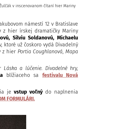
Žulčák v inscenovanom čítaní hier Mariny
akubovom námestí 12 v Bratislave
z hier írskej dramatičky Mariny
ovú, Silviu Soldanovú, Michaelu
v, ktoré už čoskoro vydá Divadelný
y z hier
Portia Coughlanová
,
Mapa
er
Láska a lúčenie. Divadelné hry,
ka
blížiaceho sa
festivalu Nová
ia je
vstup voľný
do naplnenia
OM FORMULÁRI.