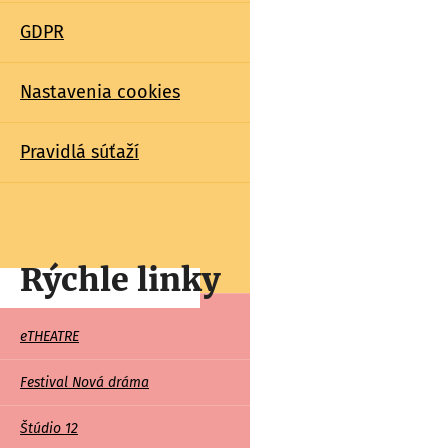
GDPR
Nastavenia cookies
Pravidlá súťaží
Rýchle linky
Rychle
eTHEATRE
linky
Festival Nová dráma
Štúdio 12