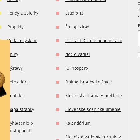
imo
o
ade
d
Fondy a zbierky
Štúdio 12
z
m na:
E
Projekty
Časopis kød
Veda a výskum
Podcast Divadelného ústavu
Knihy
Noc divadiel
Výstavy
IC Prospero
Fotogaléria
Online katalóg knižnice
Kontakt
Slovenská dráma v preklade
Mapa stránky
Slovenské scénické umenie
Vyhlásenie o
Kalendárium
prístupnosti
Slovník divadelných kritikov