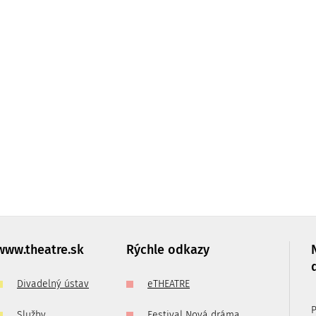
IC PROSPERO
Pondelok:
10:30
–
15:00
eň
Utorok:
10:30
–
15:00
Streda:
10:30
–
15:00
Štvrtok:
10:30
–
15:00
Piatok:
zatvorené
www.theatre.sk
Rýchle odkazy
0
Divadelný ústav
eTHEATRE
je možné
P
Služby
Festival Nová dráma