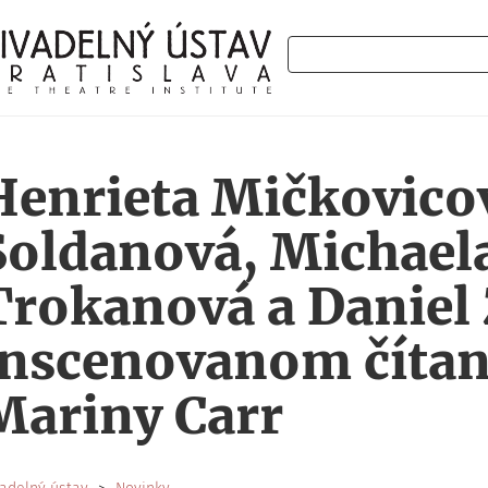
Hľadať
Henrieta Mičkovicov
Soldanová, Michael
Trokanová a Daniel 
inscenovanom čítan
Mariny Carr