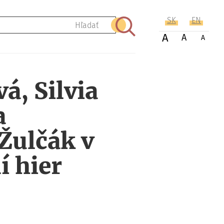
SK
EN
Hľadať
A
A
A
á, Silvia
a
Žulčák v
í hier