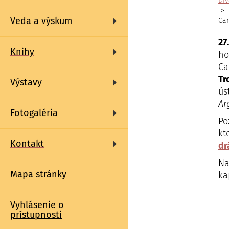
Div
Veda a výskum
Car
27
Knihy
ho
Ca
Tr
Výstavy
ús
Ar
Fotogaléria
Po
kt
Kontakt
dr
Na
Mapa stránky
ka
Vyhlásenie o
prístupnosti