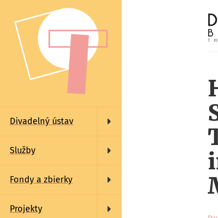
Skočiť
na
hlavný
obsah
Main
navigation
Divadelný ústav
Služby
Fondy a zbierky
Projekty