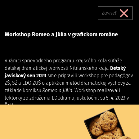
Workshop Romeo a
Skočiť
na
Zavrieť
Júlia v grafickom
hlavný
obsah
románe
Workshop Romeo a Júlia v grafickom románe
Po, 15. 05. 2023 - 12:00
Divadelný ústav
Workshop Romeo a Júlia v grafickom románe
V rámci sprievodného programu krajského kola súťaže
detskej dramatickej tvorivosti Nitrianskeho kraja
Detský
javiskový sen 2023
sme pripravili workshop pre pedagógov
ZŠ, SŽ a LDO ZUŠ o aplikácii metód dramatickej výchovy za
základe komiksu
Romeo a Júlia
. Workshop realizovali
lektorky zo združenia EDUdrama, uskutočnil sa 5. 4. 2023 v
Šali.
Na medzinárodnom projekte
Klasika v grafickom románe
– Classics in the graphic novel
sa podieľa Divadelný ústav
spoločne so Slovinským divadelným inštitútom z Ľubľany a
Divadelným inštitútom Zbigniewa Raszewského z Varšavy s