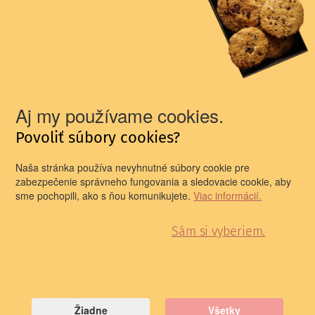
podporou Európskej únie v rámci programu Kreatívna
Európa – Podpora projektov európskej spolupráce 2019.
Foto: Dominika Zaťková
1/6
Aj my používame cookies.
Povoliť súbory cookies?
Naša stránka používa nevyhnutné súbory cookie pre
zabezpečenie správneho fungovania a sledovacie cookie, aby
sme pochopili, ako s ňou komunikujete.
Viac informácií.
Sám si vyberiem.
Žiadne
Všetky