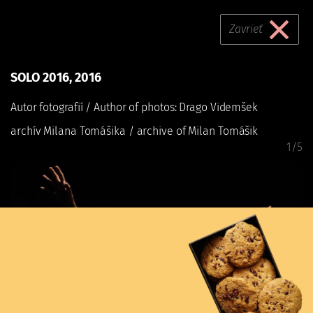
SOLO 2016, 2016
Skočiť
na
Zavrieť
hlavný
obsah
Divadelný ústav
SOLO 2016, 2016
SOLO 2016, 2016
Autor fotografií / Author of photos
: Drago Videmšek
archív
Milana Tomášika / archive of Milan Tomášik
1/5