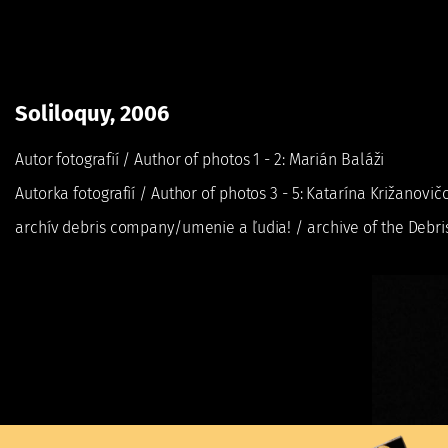
Solil
Skočiť
na
hlavný
obsah
Divadelný ústav
Sol
Soliloquy, 2006
Autor fotografií / Author of photos 1 - 2: Marián Baláži
Autorka fotografií / Author of photos 3 - 5: Katarína Križanovič
archív debris company/umenie a ľudia! /
archive of the Debr