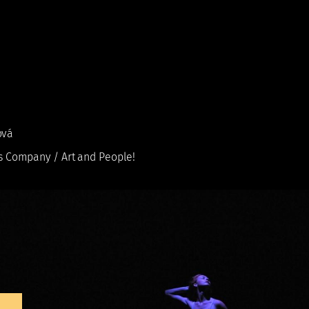
oquy, 2006
iloquy, 2006
ová
is Company / Art and People!