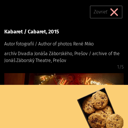
Kabaret / Cabaret,
Skočiť
na
Zavrieť
2015
hlavný
obsah
Kabaret / Cabaret, 2015
Divadelný ústav
Kabaret / Cabaret, 2015
Autor fotografií / Author of photos: René Miko
archív Divadla Jonáša Záborského, Prešov / archive of the
Jonáš Záborský Theatre, Prešov
1/5