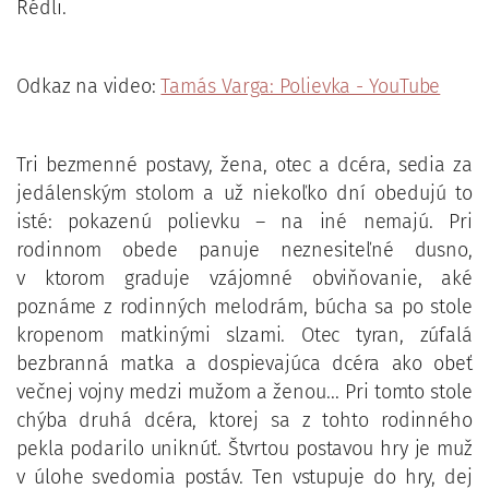
Rédli.
Odkaz na video:
Tamás Varga: Polievka - YouTube
Tri bezmenné postavy, žena, otec a dcéra, sedia za
jedálenským stolom a už niekoľko dní obedujú to
isté: pokazenú polievku – na iné nemajú. Pri
rodinnom obede panuje neznesiteľné dusno,
v ktorom graduje vzájomné obviňovanie, aké
poznáme z rodinných melodrám, búcha sa po stole
kropenom matkinými slzami. Otec tyran, zúfalá
bezbranná matka a dospievajúca dcéra ako obeť
večnej vojny medzi mužom a ženou... Pri tomto stole
chýba druhá dcéra, ktorej sa z tohto rodinného
pekla podarilo uniknúť. Štvrtou postavou hry je muž
v úlohe svedomia postáv. Ten vstupuje do hry, dej