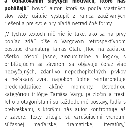
a odhaľovaním skrytých motivácií, ktoré nás
poháňajú
,“ hovorí autor, ktorý sa podľa vlastných
slov vždy usiluje vystúpiť z rámca zaužívaných
riešení a pre svoje hry hľadá netradičné formy.
„V týchto textoch nič nie je také, ako sa na prvý
pohľad zdá,“ píše o Vargovom retrospektívnom
postupe dramaturg Tamás Oláh. „Hoci na začiatku
všetko pôsobí jasne, zrozumiteľne a logicky, s
približujúcim sa záverom sa objavuje čoraz viac
nezvyčajných, zdanlivo nepochopiteľných prvkov
a nečakaný zvrat napokon úplne reinterpretuje
predchádzajúce akčné momenty. Ústrednou
kategóriou trilógie Tamása Vargu je zločin a trest.
Jeho protagonistami sú každodenné postavy, ľudia s
prehreškami, s ktorými nás autor konfrontuje až
v závere. Texty trilógie sú vzrušujúcimi vrcholmi
súčasnej maďarskej dramatickej literatúry,“