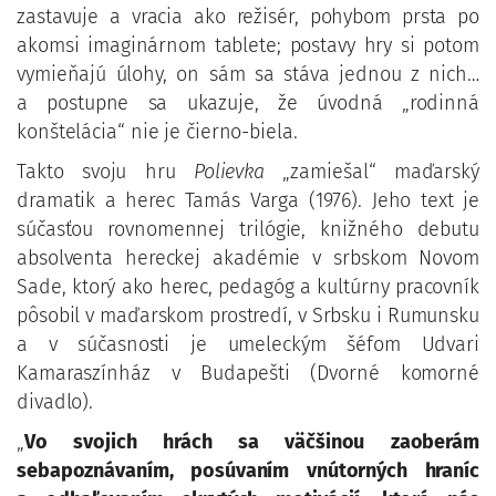
zastavuje a vracia ako režisér, pohybom prsta po
akomsi imaginárnom tablete; postavy hry si potom
vymieňajú úlohy, on sám sa stáva jednou z nich…
a postupne sa ukazuje, že úvodná „rodinná
konštelácia“ nie je čierno-biela.
Takto svoju hru
Polievka
„zamiešal“ maďarský
dramatik a herec Tamás Varga (1976). Jeho text je
súčasťou rovnomennej trilógie, knižného debutu
absolventa hereckej akadémie v srbskom Novom
Sade, ktorý ako herec, pedagóg a kultúrny pracovník
pôsobil v maďarskom prostredí, v Srbsku i Rumunsku
a v súčasnosti je umeleckým šéfom Udvari
Kamaraszínház v Budapešti (Dvorné komorné
divadlo).
„
Vo svojich hrách sa väčšinou zaoberám
sebapoznávaním, posúvaním vnútorných hraníc