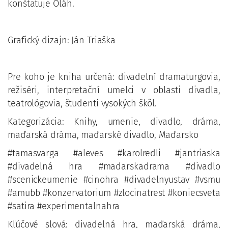
konštatuje Oláh.
Grafický dizajn: Ján Triaška
Pre koho je kniha určená: divadelní dramaturgovia,
režiséri, interpretační umelci v oblasti divadla,
teatrológovia, študenti vysokých škôl.
Kategorizácia: Knihy, umenie, divadlo, dráma,
maďarská dráma, maďarské divadlo, Maďarsko
#tamasvarga #aleves #karolredli #jantriaska
#divadelná hra #madarskadrama #divadlo
#scenickeumenie #cinohra #divadelnyustav #vsmu
#amubb #konzervatorium #zlocinatrest #koniecsveta
#satira #experimentalnahra
Kľúčové slová: divadelná hra, maďarská dráma,