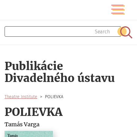
Skip
Toggle
to
navigatio
main
content
Search
Sear
Publikácie
Divadelného ústavu
Theatre Institute
POLIEVKA
POLIEVKA
Tamás Varga