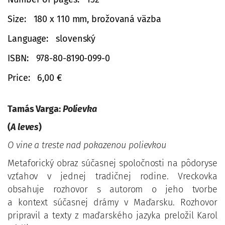
Size
180 x 110 mm, brožovaná väzba
Language
slovenský
ISBN
978-80-8190-099-0
Price
6,00 €
Tamás Varga:
Polievka
(
A leves
)
O vine a treste nad pokazenou polievkou
Metaforický obraz súčasnej spoločnosti na pôdoryse
vzťahov v jednej tradičnej rodine. Vreckovka
obsahuje rozhovor s autorom o jeho tvorbe
a kontext súčasnej drámy v Maďarsku. Rozhovor
pripravil a texty z maďarského jazyka preložil Karol