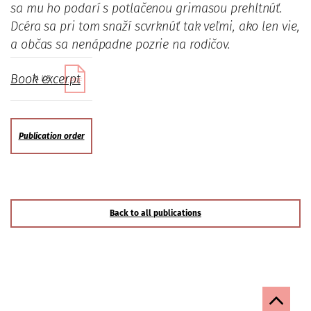
sa mu ho podarí s potlačenou grimasou prehltnúť.
Dcéra sa pri tom snaží scvrknúť tak veľmi, ako len vie,
a občas sa nenápadne pozrie na rodičov.
Book excerpt
74 KB
Publication order
Back to all publications