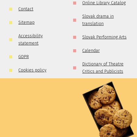
Online Library Catalog
Contact
Slovak drama in
Sitemap
translation
Accessibility
Slovak Performing Arts
statement
Calendar
GDPR
Dictionary of Theatre
Cookies policy
Critics and Publicists
Competetion rules
Golden Collection of
Slovak Professional
Theatre
Theatre Walks
The Presence of the
Theatrical Past