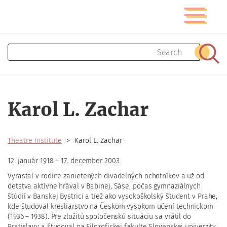
Skip
Toggle
to
navigatio
main
content
Search
Sear
Karol L. Zachar
Theatre Institute
Karol L. Zachar
12. január 1918 – 17. december 2003
Vyrastal v rodine zanietených divadelných ochotníkov a už od
detstva aktívne hrával v Babinej, Sáse, počas gymnaziálnych
štúdií v Banskej Bystrici a tiež ako vysokoškolský študent v Prahe,
kde študoval kresliarstvo na Českom vysokom učení technickom
(1936 – 1938). Pre zložitú spoločenskú situáciu sa vrátil do
Bratislavy a študoval na Filozofickej fakulte Slovenskej univerzity