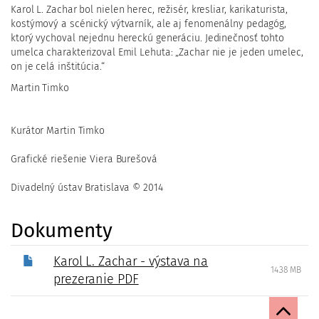
Karol L. Zachar bol nielen herec, režisér, kresliar, karikaturista,
kostýmový a scénický výtvarník, ale aj fenomenálny pedagóg,
ktorý vychoval nejednu hereckú generáciu. Jedinečnosť tohto
umelca charakterizoval Emil Lehuta: „Zachar nie je jeden umelec,
on je celá inštitúcia.“
Martin Timko
Kurátor Martin Timko
Grafické riešenie Viera Burešová
Divadelný ústav Bratislava © 2014
Dokumenty
Karol L. Zachar - výstava na
14.38 MB
prezeranie PDF