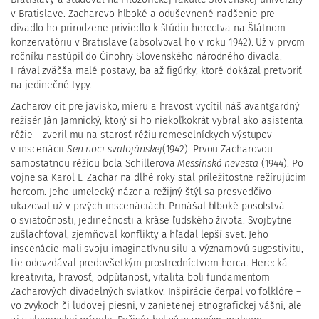
v Bratislave. Zacharovo hlboké a oduševnené nadšenie pre
divadlo ho prirodzene priviedlo k štúdiu herectva na Štátnom
konzervatóriu v Bratislave (absolvoval ho v roku 1942). Už v prvom
ročníku nastúpil do Činohry Slovenského národného divadla.
Hrával zväčša malé postavy, ba až figúrky, ktoré dokázal pretvoriť
na jedinečné typy.
Zacharov cit pre javisko, mieru a hravosť vycítil náš avantgardný
režisér Ján Jamnický, ktorý si ho niekoľkokrát vybral ako asistenta
réžie – zveril mu na starosť réžiu remeselníckych výstupov
v inscenácii
Sen noci svätojánskej
(1942). Prvou Zacharovou
samostatnou réžiou bola Schillerova
Messinská nevesta
(1944). Po
vojne sa Karol L. Zachar na dlhé roky stal príležitostne režírujúcim
hercom. Jeho umelecký názor a režijný štýl sa presvedčivo
ukazoval už v prvých inscenáciách. Prinášal hlboké posolstvá
o sviatočnosti, jedinečnosti a kráse ľudského života. Svojbytne
zušľachťoval, zjemňoval konflikty a hľadal lepší svet. Jeho
inscenácie mali svoju imaginatívnu silu a významovú sugestivitu,
tie odovzdával predovšetkým prostredníctvom herca. Herecká
kreativita, hravosť, odpútanosť, vitalita boli fundamentom
Zacharových divadelných sviatkov. Inšpirácie čerpal vo folklóre –
vo zvykoch či ľudovej piesni, v zanietenej etnografickej vášni, ale