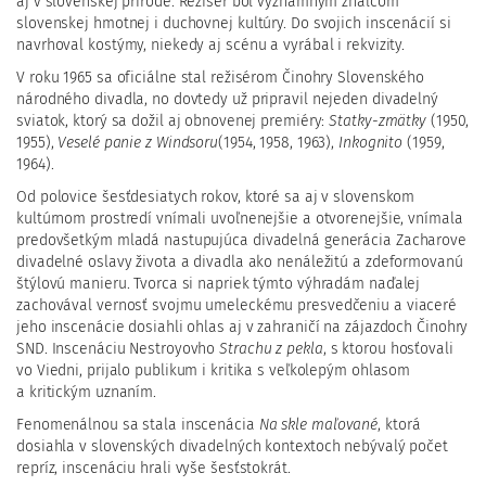
aj v slovenskej prírode. Režisér bol významným znalcom
slovenskej hmotnej i duchovnej kultúry. Do svojich inscenácií si
navrhoval kostýmy, niekedy aj scénu a vyrábal i rekvizity.
V roku 1965 sa oficiálne stal režisérom Činohry Slovenského
národného divadla, no dovtedy už pripravil nejeden divadelný
sviatok, ktorý sa dožil aj obnovenej premiéry:
Statky-zmätky
(1950,
1955),
Veselé panie z Windsoru
(1954, 1958, 1963),
Inkognito
(1959,
1964).
Od polovice šesťdesiatych rokov, ktoré sa aj v slovenskom
kultúrnom prostredí vnímali uvoľnenejšie a otvorenejšie, vnímala
predovšetkým mladá nastupujúca divadelná generácia Zacharove
divadelné oslavy života a divadla ako nenáležitú a zdeformovanú
štýlovú manieru. Tvorca si napriek týmto výhradám naďalej
zachovával vernosť svojmu umeleckému presvedčeniu a viaceré
jeho inscenácie dosiahli ohlas aj v zahraničí na zájazdoch Činohry
SND. Inscenáciu Nestroyovho
Strachu z pekla
, s ktorou hosťovali
vo Viedni, prijalo publikum i kritika s veľkolepým ohlasom
a kritickým uznaním.
Fenomenálnou sa stala inscenácia
Na skle maľované
, ktorá
dosiahla v slovenských divadelných kontextoch nebývalý počet
repríz, inscenáciu hrali vyše šesťstokrát.