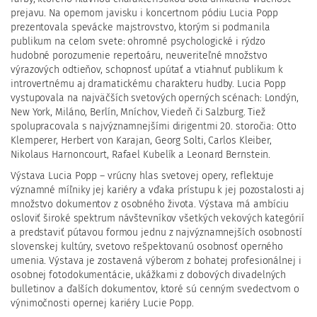
prejavu. Na opernom javisku i koncertnom pódiu Lucia Popp
prezentovala spevácke majstrovstvo, ktorým si podmanila
publikum na celom svete: ohromné psychologické i rýdzo
hudobné porozumenie repertoáru, neuveriteľné množstvo
výrazových odtieňov, schopnosť upútať a vtiahnuť publikum k
introvertnému aj dramatickému charakteru hudby. Lucia Popp
vystupovala na najväčších svetových operných scénach: Londýn,
New York, Miláno, Berlín, Mníchov, Viedeň či Salzburg. Tiež
spolupracovala s najvýznamnejšími dirigentmi 20. storočia: Otto
Klemperer, Herbert von Karajan, Georg Solti, Carlos Kleiber,
Nikolaus Harnoncourt, Rafael Kubelík a Leonard Bernstein.
Výstava Lucia Popp – vrúcny hlas svetovej opery, reflektuje
významné míľniky jej kariéry a vďaka prístupu k jej pozostalosti aj
množstvo dokumentov z osobného života. Výstava má ambíciu
osloviť široké spektrum návštevníkov všetkých vekových kategórií
a predstaviť pútavou formou jednu z najvýznamnejších osobností
slovenskej kultúry, svetovo rešpektovanú osobnosť operného
umenia. Výstava je zostavená výberom z bohatej profesionálnej i
osobnej fotodokumentácie, ukážkami z dobových divadelných
bulletinov a ďalších dokumentov, ktoré sú cenným svedectvom o
výnimočnosti opernej kariéry Lucie Popp.