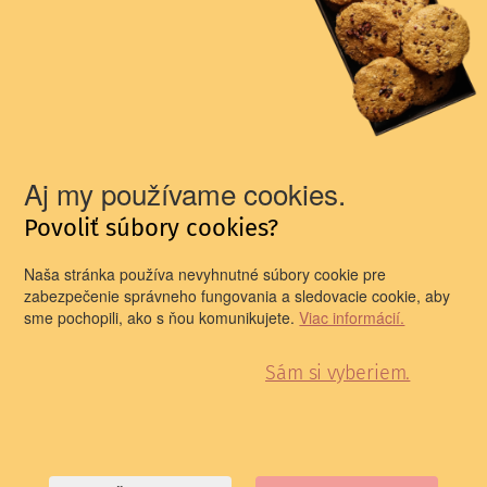
Slovak Professional
Theatre
Theatre Walks
The Presence of the
Theatrical Past
Aj my používame cookies.
Newsletter for all theatre professionals!
Prinášame vám newsletter, ktorého obsah sa orientuje na
Povoliť súbory cookies?
informovanie o divadelnom dianí na Slovensku i v
zahraničí.
Naša stránka používa nevyhnutné súbory cookie pre
E-mail
zabezpečenie správneho fungovania a sledovacie cookie, aby
sme pochopili, ako s ňou komunikujete.
Viac informácií.
Sám si vyberiem.
Prihlasujem sa na odber newslettera a oboznámil som
sa so spracúvaním
osobných údajov
PRIHLÁSIŤ SA