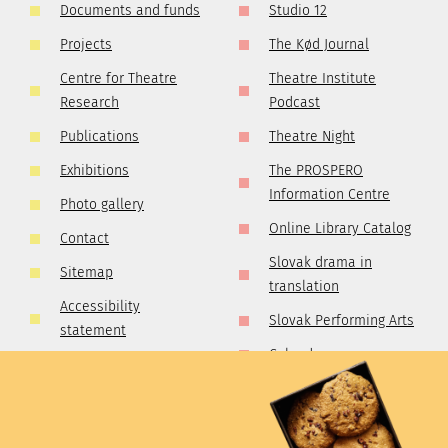
Documents and funds
Studio 12
Projects
The Kød Journal
Centre for Theatre
Theatre Institute
Research
Podcast
Publications
Theatre Night
Exhibitions
The PROSPERO
Information Centre
Photo gallery
Online Library Catalog
Contact
Slovak drama in
Sitemap
translation
Accessibility
Slovak Performing Arts
statement
Calendar
GDPR
Dictionary of Theatre
Cookies policy
Critics and Publicists
Competetion rules
Golden Collection of