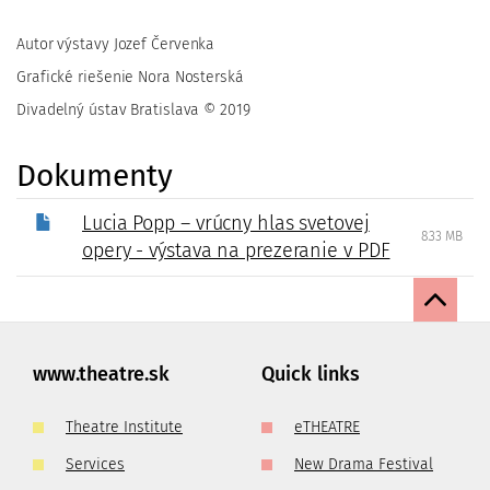
Autor výstavy Jozef Červenka
Grafické riešenie Nora Nosterská
Divadelný ústav Bratislava © 2019
Dokumenty
Lucia Popp – vrúcny hlas svetovej
8.33 MB
opery - výstava na prezeranie v PDF
www.theatre.sk
Quick links
Theatre Institute
eTHEATRE
Services
New Drama Festival