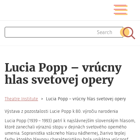
Skip
Toggle
to
navigatio
main
content
Search
Sear
Lucia Popp – vrúcny
hlas svetovej opery
Theatre Institute
Lucia Popp – vrúcny hlas svetovej opery
Výstava z pozostalosti Lucie Popp k 80. výročiu narodenia
Lucia Popp (1939 – 1993) patrí k najslávnejším slovenským hlasom,
ktoré zanechali výraznú stopu v dejinách svetového operného
umenia. Sopranistka vzácneho hlasu nádhernej, žiarivo teplej
farby, ktorého hlavnou charakteristikou bola unikátna vrúcnosť