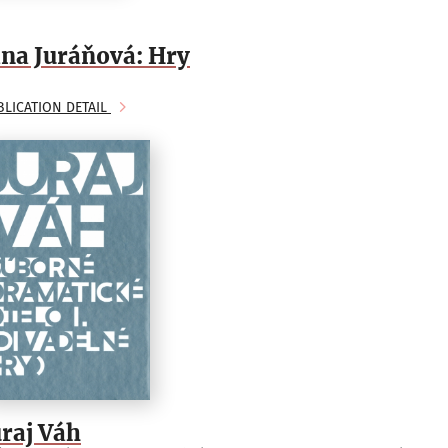
ana Juráňová: Hry
BLICATION DETAIL
uraj Váh