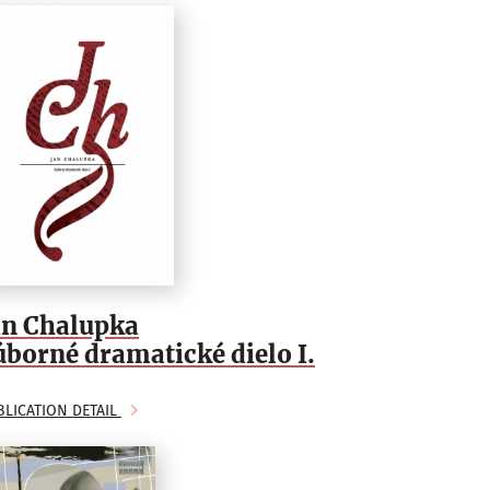
án Chalupka
úborné dramatické dielo I.
BLICATION DETAIL