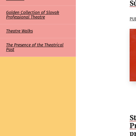
S
Golden Collection of Slovak
Professional Theatre
PU
Theatre Walks
The Presence of the Theatrical
Past
S
P
p