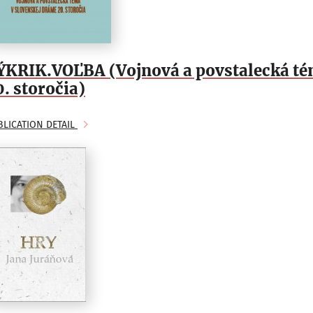
ÝKRIK.VOĽBA (Vojnová a povstalecká té
0. storočia)
BLICATION DETAIL