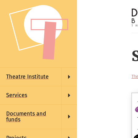
Skip
to
main
content
Main
navigation
Theatre Institute
The
Pa
Services
Documents and
funds