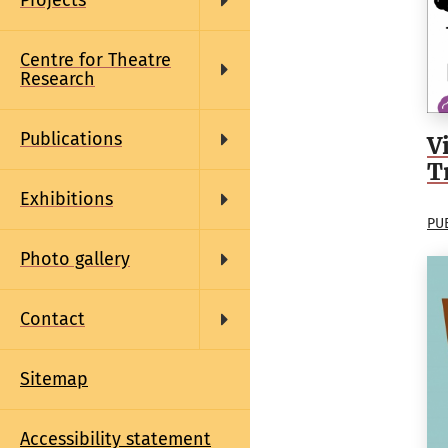
Projects
Centre for Theatre
Research
Publications
V
T
Exhibitions
PU
Photo gallery
Contact
Sitemap
Accessibility statement