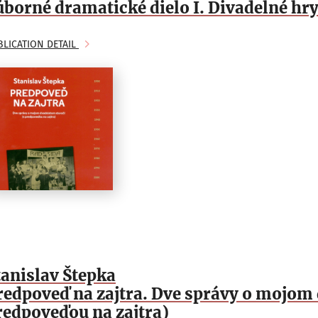
úborné dramatické dielo I. Divadelné hr
BLICATION DETAIL
tanislav Štepka
redpoveď na zajtra. Dve správy o mojom 
redpoveďou na zajtra)