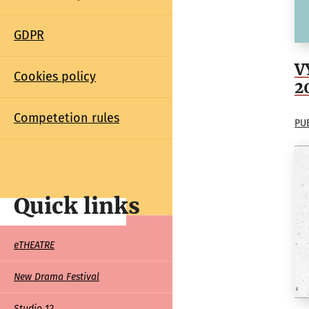
GDPR
V
Cookies policy
2
Competetion rules
PU
Quick links
Quick
eTHEATRE
links
New Drama Festival
Studio 12