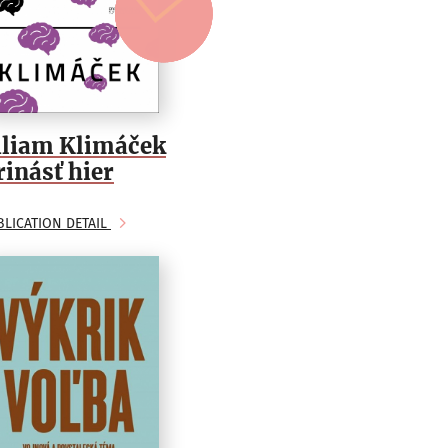
iliam Klimáček
rinásť hier
BLICATION DETAIL