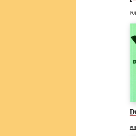
PU
D
PU