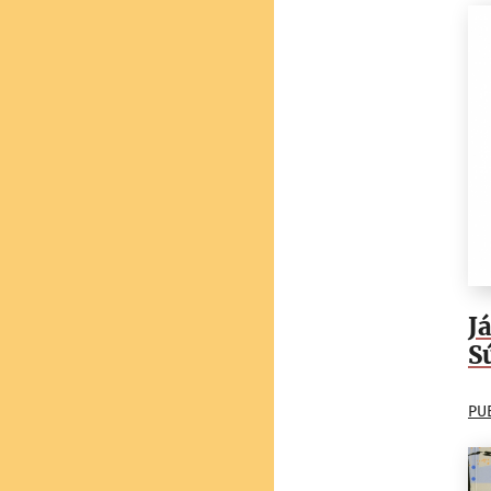
J
S
PU