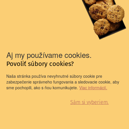
profesionálneho
divadla
Divadelné prechádzky
Prítomnosť divadelnej
minulosti
Newsletter pre všetkých divadelníkov a
divadelníčky!
Aj my používame cookies.
Prinášame vám newsletter, ktorého obsah sa orientuje na
Povoliť súbory cookies?
informovanie o divadelnom dianí na Slovensku i v
zahraničí.
Naša stránka používa nevyhnutné súbory cookie pre
E-mail
zabezpečenie správneho fungovania a sledovacie cookie, aby
sme pochopili, ako s ňou komunikujete.
Viac informácií.
Sám si vyberiem.
Prihlasujem sa na odber newslettera a oboznámil som
sa so spracúvaním
osobných údajov
PRIHLÁSIŤ SA