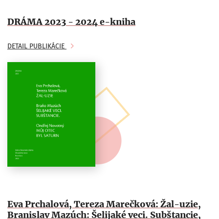
DRÁMA 2023 - 2024 e-kniha
DETAIL PUBLIKÁCIE
Eva Prchalová, Tereza Marečková: Žal-uzie,
Branislav Mazúch: Šelijaké veci. Subštancie,