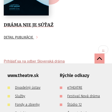
DRÁMA NIE JE SÚŤAŽ
DETAIL PUBLIKÁCIE
Stránkovanie
Ďalšia
››
strana
Prihlásiť sa na odber Slovenská dráma
www.theatre.sk
Rýchle odkazy
Divadelný ústav
eTHEATRE
Služby
Festival Nová dráma
Fondy a zbierky
Štúdio 12