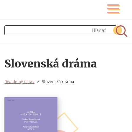
Skočiť
Prepnúť
na
navigáciu
hlavný
obsah
Hľadať
Hľad
Slovenská dráma
Divadelný ústav
Slovenská dráma