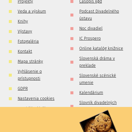
Projekty
Časopis kød
Veda a výskum
Podcast Divadelného
ústavu
Knihy
Noc divadiel
Výstavy
IC Prospero
Fotogaléria
Online katalóg knižnice
Kontakt
Slovenská dráma v
Mapa stránky
preklade
Vyhlásenie o
Slovenské scénické
prístupnosti
umenie
GDPR
Kalendárium
Nastavenia cookies
Slovník divadelných
Pravidlá súťaží
kritikov a publicistov
Zlatá kolekcia
slovenského