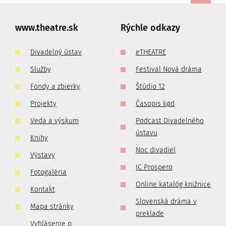
www.theatre.sk
Rýchle odkazy
Divadelný ústav
eTHEATRE
Služby
Festival Nová dráma
Fondy a zbierky
Štúdio 12
Projekty
Časopis kød
Veda a výskum
Podcast Divadelného
ústavu
Knihy
Noc divadiel
Výstavy
IC Prospero
Fotogaléria
Online katalóg knižnice
Kontakt
Slovenská dráma v
Mapa stránky
preklade
Vyhlásenie o