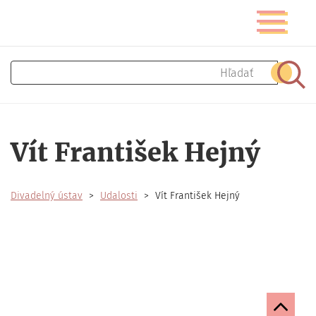
Skočiť
Prepnúť
na
navigáciu
hlavný
obsah
Hľadať
Hľad
Vít František Hejný
Divadelný ústav
Udalosti
Vít František Hejný