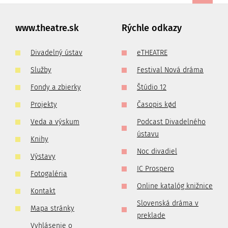
www.theatre.sk
Rýchle odkazy
Divadelný ústav
eTHEATRE
Služby
Festival Nová dráma
Fondy a zbierky
Štúdio 12
Projekty
Časopis kød
Veda a výskum
Podcast Divadelného
ústavu
Knihy
Noc divadiel
Výstavy
IC Prospero
Fotogaléria
Online katalóg knižnice
Kontakt
Slovenská dráma v
Mapa stránky
preklade
Vyhlásenie o