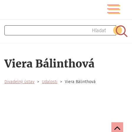
Skočiť
Prepnúť
na
navigáciu
hlavný
obsah
Hľadať
Hľad
Viera Bálinthová
Divadelný ústav
Udalosti
Viera Bálinthová