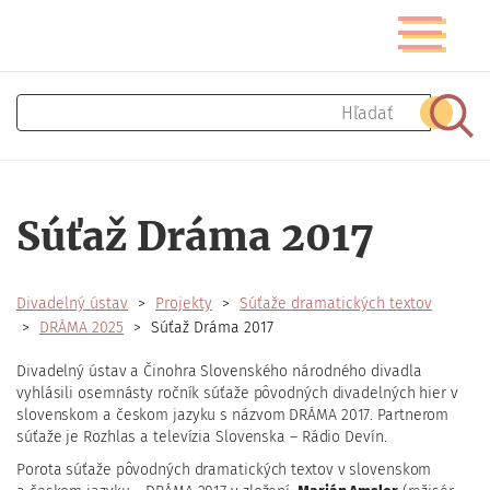
Skočiť
Prepnúť
na
navigáciu
hlavný
obsah
Hľadať
Hľad
Súťaž Dráma 2017
Divadelný ústav
Projekty
Súťaže dramatických textov
DRÁMA 2025
Súťaž Dráma 2017
Divadelný ústav a Činohra Slovenského národného divadla
vyhlásili osemnásty ročník súťaže pôvodných divadelných hier v
slovenskom a českom jazyku s názvom DRÁMA 2017. Partnerom
súťaže je Rozhlas a televízia Slovenska – Rádio Devín.
Porota súťaže pôvodných dramatických textov v slovenskom