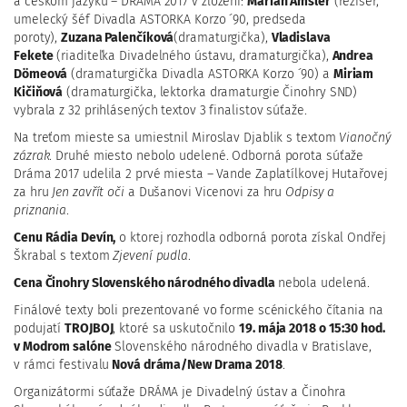
a českom jazyku – DRÁMA 2017 v zložení:
Marián Amsler
(režisér,
umelecký šéf Divadla ASTORKA Korzo ´90, predseda
poroty),
Zuzana Palenčíková
(dramaturgička),
Vladislava
Fekete
(riaditeľka Divadelného ústavu, dramaturgička),
Andrea
Dömeová
(dramaturgička Divadla ASTORKA Korzo ´90) a
Miriam
Kičiňová
(dramaturgička, lektorka dramaturgie Činohry SND)
vybrala z 32 prihlásených textov 3 finalistov súťaže.
Na treťom mieste sa umiestnil Miroslav Djablik s textom
Vianočný
zázrak
. Druhé miesto nebolo udelené. Odborná porota súťaže
Dráma 2017 udelila 2 prvé miesta – Vande Zaplatílkovej Hutařovej
za hru
Jen zavřít oči
a Dušanovi Vicenovi za hru
Odpisy a
priznania
.
Cenu Rádia Devín,
o ktorej rozhodla odborná porota získal Ondřej
Škrabal s textom
Zjevení pudla
.
Cena Činohry Slovenského národného divadla
nebola udelená.
Finálové texty boli prezentované vo forme scénického čítania na
podujatí
TROJBOJ
, ktoré sa uskutočnilo
19. mája 2018 o 15:30 hod.
v Modrom salóne
Slovenského národného divadla v Bratislave,
v rámci festivalu
Nová dráma/New Drama 2018
.
Organizátormi súťaže DRÁMA je Divadelný ústav a Činohra