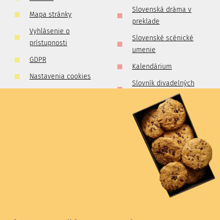
Slovenská dráma v
Mapa stránky
preklade
Vyhlásenie o
Slovenské scénické
prístupnosti
umenie
GDPR
Kalendárium
Nastavenia cookies
Slovník divadelných
Pravidlá súťaží
kritikov a publicistov
Zlatá kolekcia
slovenského
profesionálneho
divadla
Divadelné prechádzky
Prítomnosť divadelnej
minulosti
Newsletter pre všetkých divadelníkov a