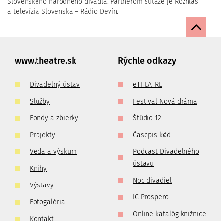
Slovenského národného divadla. Partnerom súťaže je Rozhlas
a televízia Slovenska – Rádio Devín.
www.theatre.sk
Rýchle odkazy
Divadelný ústav
eTHEATRE
Služby
Festival Nová dráma
Fondy a zbierky
Štúdio 12
Projekty
Časopis kød
Veda a výskum
Podcast Divadelného
ústavu
Knihy
Noc divadiel
Výstavy
IC Prospero
Fotogaléria
Online katalóg knižnice
Kontakt